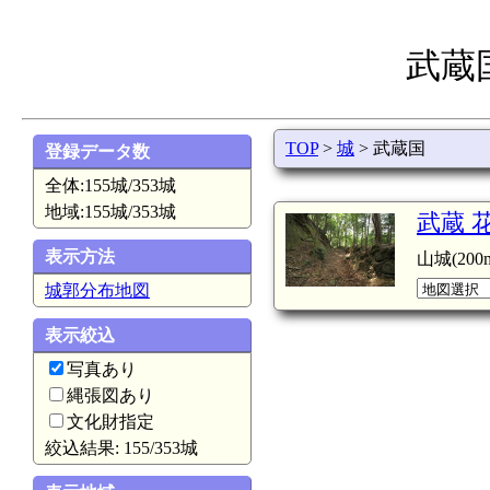
武蔵
TOP
>
城
> 武蔵国
登録データ数
全体:155城/353城
地域:155城/353城
武蔵 
表示方法
山城(200m
城郭分布地図
表示絞込
写真あり
縄張図あり
文化財指定
絞込結果: 155/353城