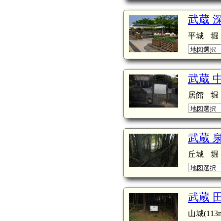
武蔵 
平城
堀
武蔵 
居館
堀
武蔵 
丘城
堀
武蔵 
山城(113m