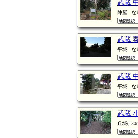
武蔵 
陣屋
な
武蔵 
平城
な
武蔵 
平城
な
武蔵 
丘城(130m