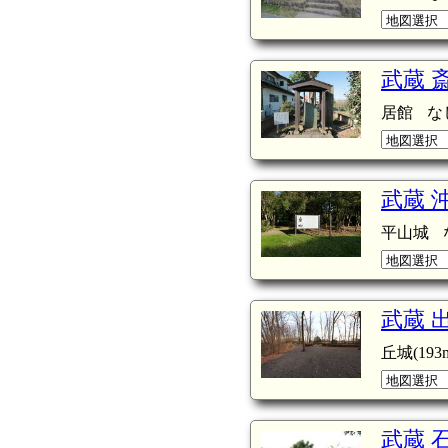
武蔵 
居館
な
武蔵 
平山城
武蔵 
丘城(193m
武蔵 