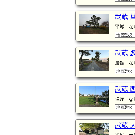
武蔵 
平城
な
武蔵 
居館
な
武蔵 
陣屋
な
武蔵 