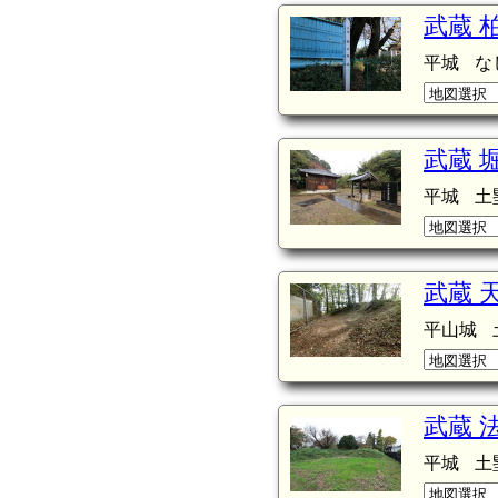
武蔵 
平城
な
武蔵 
平城
土
武蔵 
平山城
武蔵 
平城
土