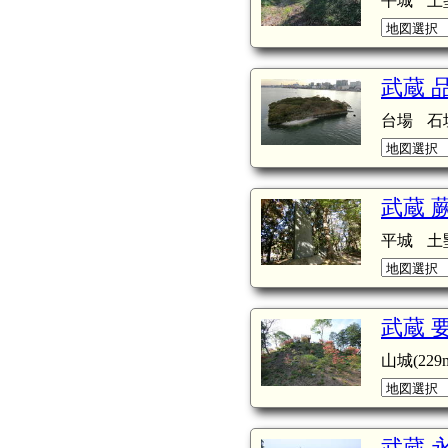
平城
土
武蔵 
台場
石
武蔵 
平城
土
武蔵 
山城(229m
武蔵 