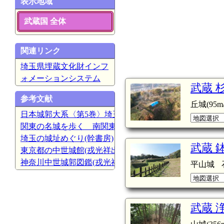
表示地域
武蔵国 全体
関連リンク
埼玉県埋蔵文化財インフ
ォメーションシステム
武蔵 
参考文献
丘城(95m/
日本城郭大系〈第5巻〉埼玉・東京(新人物往来社)
関東の名城を歩く 南関東編(吉川弘文館)
埼玉の城址めぐり(幹書房)
武蔵 
東京都の中世城館(戎光祥出版)
神奈川中世城郭図鑑(戎光祥出版)
平山城
武蔵 