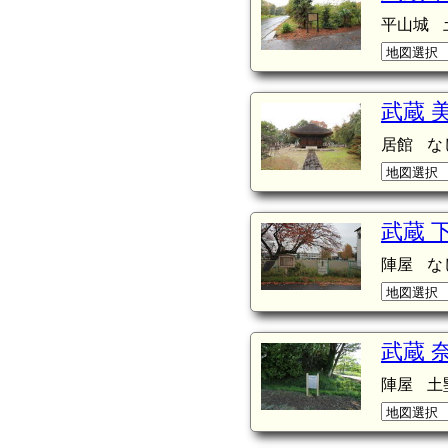
平山城
武蔵 
居館
な
武蔵 
陣屋
な
武蔵 
陣屋
土