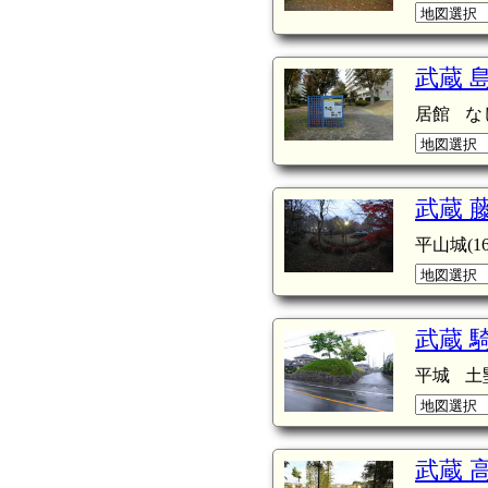
武蔵 
居館
な
武蔵 
平山城(16
武蔵 
平城
土
武蔵 