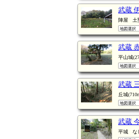
武蔵 
陣屋
土
武蔵 
平山城(27
武蔵 
丘城(710m
武蔵 
平城
な