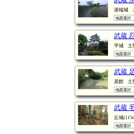
崖端城
武蔵 
平城
土
武蔵 
居館
土
武蔵 
丘城(115m