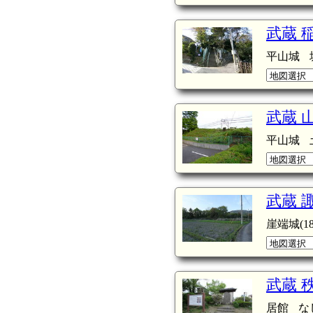
武蔵 
平山城
武蔵 
平山城
武蔵 
崖端城(18
武蔵 
居館
な