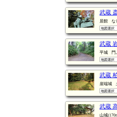
武蔵 
居館
な
武蔵 
平城
門
武蔵 
崖端城
武蔵 
山城(170m