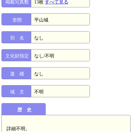
掲載写真数
13枚
すべて見る
形態
平山城
別 名
なし
文化財指定
なし/不明
遺 構
なし
城 主
不明
歴 史
詳細不明。