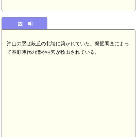
説 明
)
沖山の塁は段丘の北端に築かれていた。発掘調査によっ
て室町時代の溝や柱穴が検出されている。