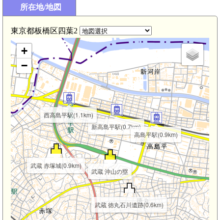
所在地/地図
東京都板橋区四葉2
+
−
西高島平駅(1.1km)
新高島平駅(0.7km)
高島平駅(0.9km)
武蔵 赤塚城(0.9km)
武蔵 沖山の塁
武蔵 徳丸石川遺跡(0.6km)