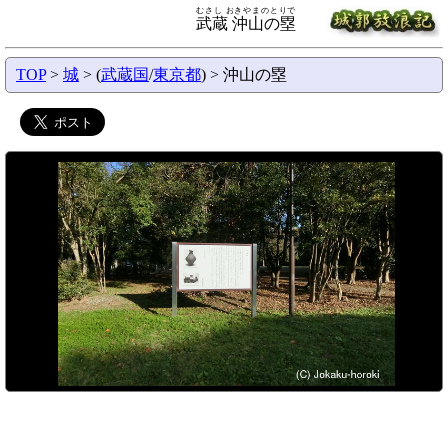
むさし おきやまのとりで
武蔵 沖山の塁
TOP
>
城
> (
武蔵国
/
東京都
) > 沖山の塁