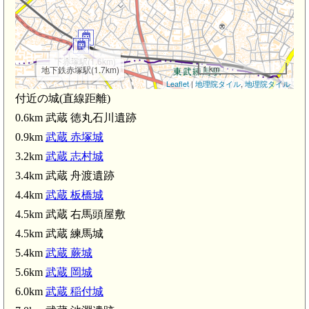
下赤塚駅(1.6km)
1 km
地下鉄赤塚駅(1.7km)
Leaflet
|
地理院タイル
,
地理院タイル
付近の城(直線距離)
0.6km 武蔵 徳丸石川遺跡
0.9km
武蔵 赤塚城
3.2km
武蔵 志村城
3.4km 武蔵 舟渡遺跡
4.4km
武蔵 板橋城
4.5km 武蔵 右馬頭屋敷
4.5km 武蔵 練馬城
5.4km
武蔵 蕨城
5.6km
武蔵 岡城
6.0km
武蔵 稲付城