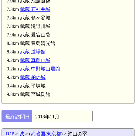
7.0km 武蔵 池淵遺跡
7.3km
武蔵 石神井城
武蔵 練馬城(4.5km)
武蔵 右馬頭屋敷(4.5km)
7.8km 武蔵 領ヶ谷城
7.8km 武蔵 滝野川城
7.9km 武蔵 愛宕山砦
8.3km 武蔵 豊島清光館
8.8km
武蔵 道場館
9.2km
武蔵 真鳥山城
9.2km
武蔵 中野城山居館
9.2km
武蔵 柏の城
9.4km 武蔵 平塚城
9.8km 武蔵 宮城氏館
最終訪問日
2018年11月
TOP
>
城
> (
武蔵国
/
東京都
) > 沖山の塁