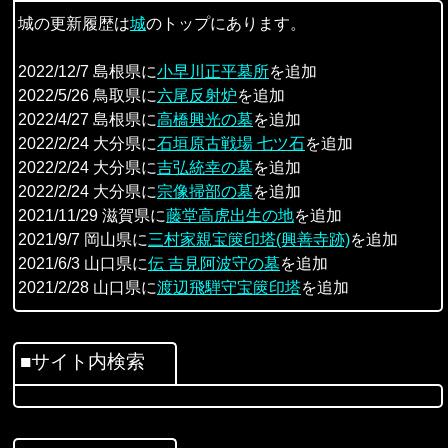
城の更新履歴は
城
のトップにあります。
2022/12/7 島根県に
小早川正平墓所
を追加
2022/5/26 鳥取県に
六尾反射炉
を追加
2022/4/27 島根県に
高橋興光の墓
を追加
2022/2/24 大分県に
石垣原古戦場 七ツ石
を追加
2022/2/24 大分県に
吉弘統幸の墓
を追加
2022/2/24 大分県に
宗像掃部の墓
を追加
2021/11/29 滋賀県に
藤堂高虎出生の地
を追加
2021/9/7 岡山県に
三村家親宝篋印塔(興善寺跡)
を追加
2021/6/3 山口県に
伝 吉見阿波守の墓
を追加
2021/2/28 山口県に
渡辺飛騨守宝篋印塔
を追加
■サイト内検索