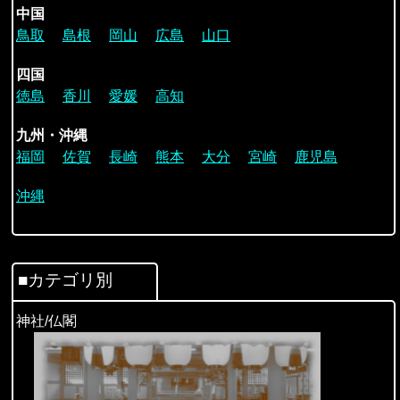
中国
鳥取
島根
岡山
広島
山口
四国
徳島
香川
愛媛
高知
九州・沖縄
福岡
佐賀
長崎
熊本
大分
宮崎
鹿児島
沖縄
■カテゴリ別
神社/仏閣