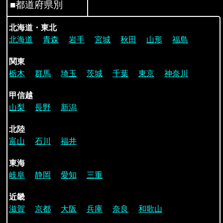
■都道府県別
北海道・東北
北海道
青森
岩手
宮城
秋田
山形
福島
関東
栃木
群馬
埼玉
茨城
千葉
東京
神奈川
甲信越
山梨
長野
新潟
北陸
富山
石川
福井
東海
岐阜
静岡
愛知
三重
近畿
滋賀
京都
大阪
兵庫
奈良
和歌山