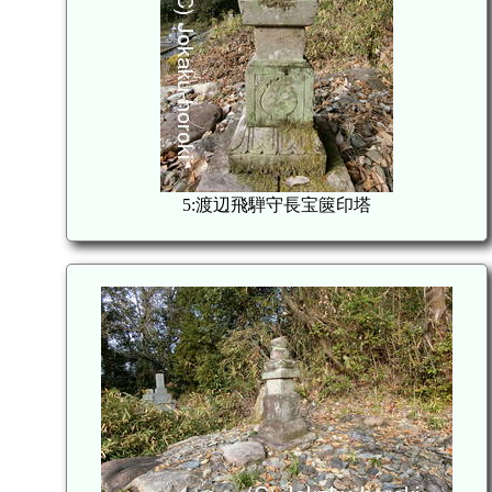
5:渡辺飛騨守長宝篋印塔