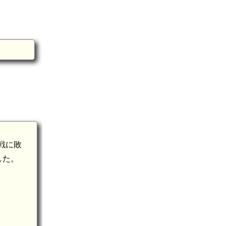
戦に敗
した。