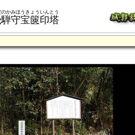
だのかみほうきょういんとう
飛騨守宝篋印塔