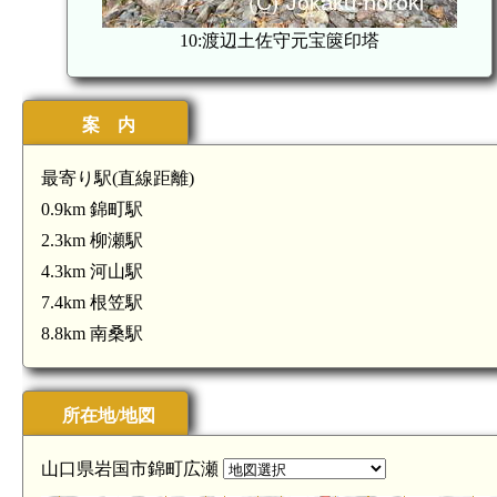
10:渡辺土佐守元宝篋印塔
案 内
最寄り駅(直線距離)
0.9km 錦町駅
2.3km 柳瀬駅
4.3km 河山駅
7.4km 根笠駅
8.8km 南桑駅
所在地/地図
山口県岩国市錦町広瀬