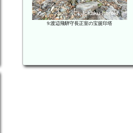
9:渡辺飛騨守長正室の宝篋印塔