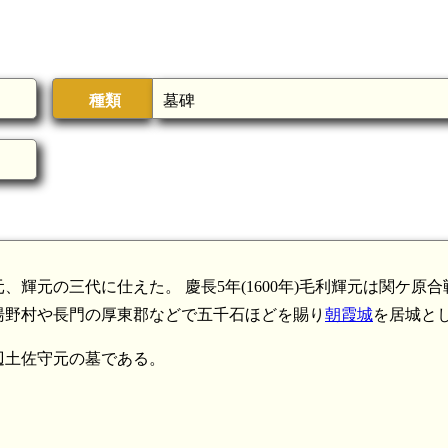
種類
墓碑
輝元の三代に仕えた。 慶長5年(1600年)毛利輝元は関ケ原合
湯野村や長門の厚東郡などで五千石ほどを賜り
朝霞城
を居城と
辺土佐守元の墓である。