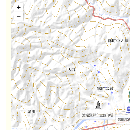
+
−
渡辺飛騨守宝篋印塔
錦町駅(0