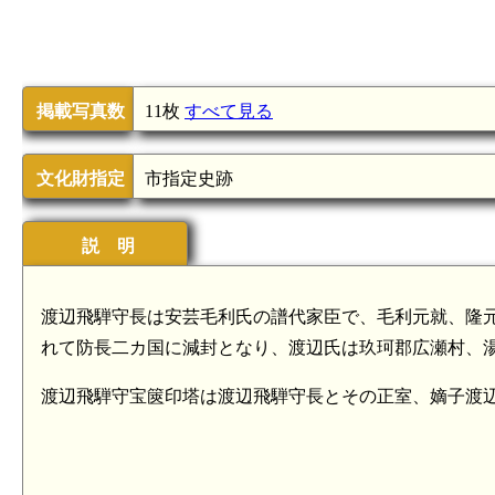
掲載写真数
11枚
すべて見る
文化財指定
市指定史跡
説 明
渡辺飛騨守長は安芸毛利氏の譜代家臣で、毛利元就、隆元、
れて防長二カ国に減封となり、渡辺氏は玖珂郡広瀬村、
渡辺飛騨守宝篋印塔は渡辺飛騨守長とその正室、嫡子渡