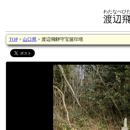
わたなべひ
渡辺
TOP
>
山口県
> 渡辺飛騨守宝篋印塔