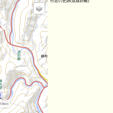
付近の史跡(直線距離)
.9km)