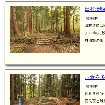
田村清
田村清顕は
(1586年
村清顕の墓は
片倉喜
片倉喜多(
庭良直と離