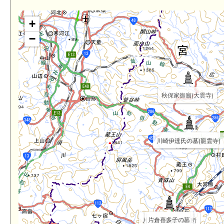
+
−
秋保家御廟(大雲寺)
国司檀
砂金氏の墓(龍雲寺)
川崎伊達氏の墓(龍雲寺)
片倉喜多子の墓
片倉小十郎歴代廟所
田村清顕の墓