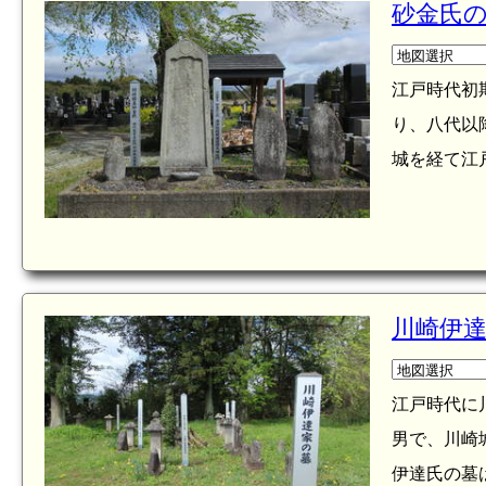
砂金氏の
江戸時代初
り、八代以
城を経て江
川崎伊達
江戸時代に
男で、川崎
伊達氏の墓