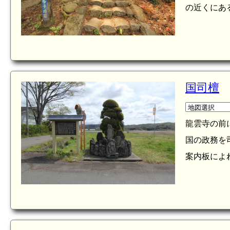
の近くにあ
国司檀
龍雲寺の前
国の政務を
案内板によ