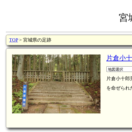
宮
TOP
> 宮城県の足跡
片倉小
片倉小十郎
を命ぜられ