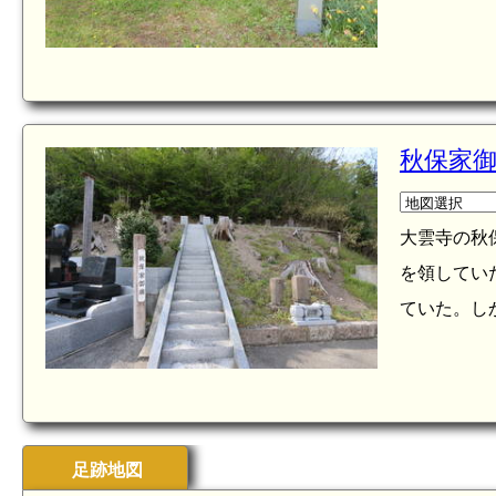
秋保家御
大雲寺の秋
を領していた
ていた。しかし
足跡地図