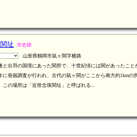
珠関址
市史跡
山形県鶴岡市鼠ヶ関字横路
後と出羽の国境にあった関所で、十世紀頃には関があったこと
3年に発掘調査が行われ、古代の鼠ヶ関がここから南方約1kmの
、この場所は「近世念珠関址」と呼ばれる...