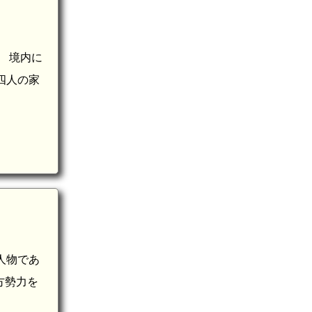
 境内に
四人の家
人物であ
方勢力を