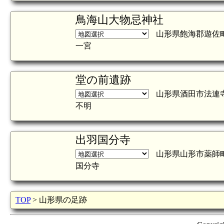
鳥海山大物忌神社
山形県飽海郡遊佐
一宮
堂の前遺跡
山形県酒田市法連
不明
出羽国分寺
山形県山形市薬師
国分寺
TOP
> 山形県の足跡