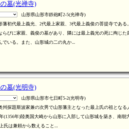
の墓(光禅寺)
山形県山形市鉄砲町2-5(光禅寺)
形藩初代最上義光、2代最上家親、3代最上義俊の菩提寺である。
ならびに家親、義俊の墓があり、隣には最上義光の死に殉じた
でいる。また、山形城の二の丸か...
の墓(光明寺)
山形県山形市七日町5-2(光明寺)
奥州探題斯波家兼の次男で山形藩主となった最上氏の祖となる
年(1356年)陸奥国大崎から山形に入部して山形城を築き、南朝
上氏は兼頼から数えること...