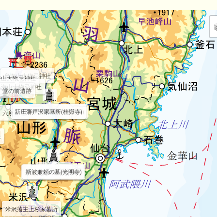
鳥海山大物忌神社
海山大物忌神社
鳥海山大物忌神社
堂の前遺跡
新庄藩戸沢家墓所(桂嶽寺)
新庄藩戸沢家墓所(瑞雲院)
六所神社
址
出羽国分寺
斯波兼頼の墓(光明寺)
最上義光の墓(光禅寺)
米沢藩主上杉家墓所