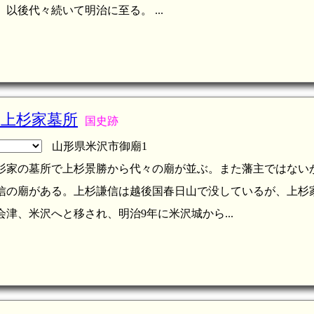
以後代々続いて明治に至る。 ...
主上杉家墓所
国史跡
山形県米沢市御廟1
杉家の墓所で上杉景勝から代々の廟が並ぶ。また藩主ではない
信の廟がある。上杉謙信は越後国春日山で没しているが、上杉
津、米沢へと移され、明治9年に米沢城から...