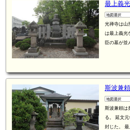
最上義光
光禅寺は山
は最上義光
臣の墓が並ん
斯波兼頼
斯波兼頼は
る。 延文元
封じた。 最