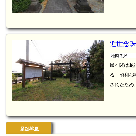
近世念
鼠ヶ関は越
る。昭和4
されたため
足跡地図