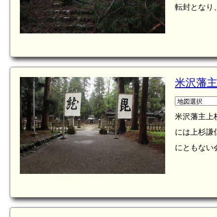
転封となり、
米沢藩
米沢藩主上
には上杉謙
にともない会