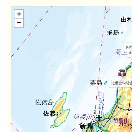
+
−
鳥
近世念珠関