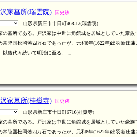
沢家墓所(瑞雲院)
国史跡
山形県新庄市十日町468-12(瑞雲院)
家の墓所である。戸沢家は中世に角館城を居城としていた豪族
常陸国松岡藩四万石であったが、元和8年(1622年)出羽新庄
以後代々続いて明治に至る。 ...
沢家墓所(桂嶽寺)
国史跡
山形県新庄市十日町6716(桂嶽寺)
家の墓所である。戸沢家は中世に角館城を居城としていた豪族
常陸国松岡藩四万石であったが、元和8年(1622年)出羽新庄