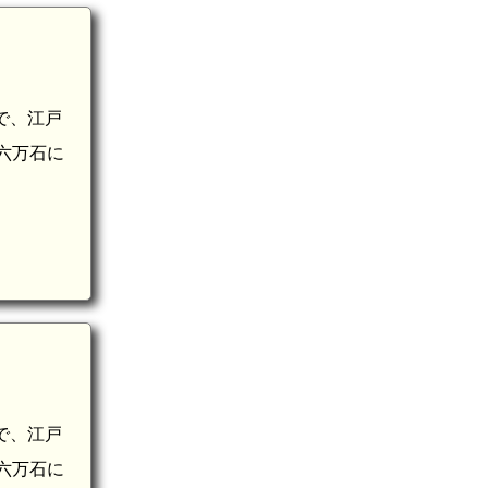
で、江戸
藩六万石に
で、江戸
藩六万石に