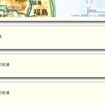
50 km
Leaflet
|
地理院タイル
,
地理
島
町吹浦
町吹浦