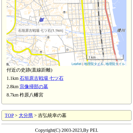
石垣原古戦場 七ツ石(1.1km)
1 km
Leaflet
|
地理院タイル
,
地理院タイル
付近の史跡(直線距離)
別府駅(2.3km)
1.1km
石垣原古戦場 七ツ石
2.8km
宗像掃部の墓
8.7km 柞原八幡宮
TOP
>
大分県
> 吉弘統幸の墓
東別府駅(
Copyright(C) 2003-2023,By PEI.