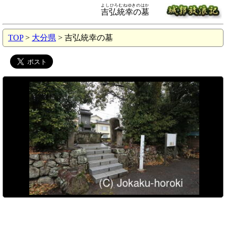
よしひろむねゆきのはか
吉弘統幸の墓
TOP
>
大分県
> 吉弘統幸の墓