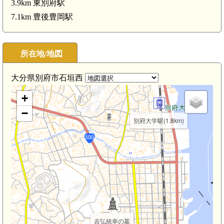
3.9km 東別府駅
7.1km 豊後豊岡駅
所在地/地図
大分県別府市石垣西
+
−
別府大学駅(1.8km)
吉弘統幸の墓