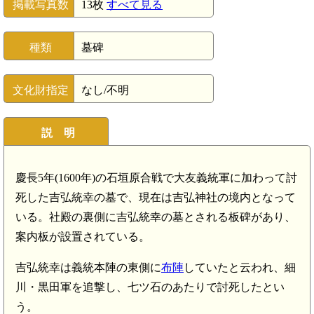
掲載写真数
13枚
すべて見る
種類
墓碑
文化財指定
なし/不明
説 明
慶長5年(1600年)の石垣原合戦で大友義統軍に加わって討
死した吉弘統幸の墓で、現在は吉弘神社の境内となって
いる。社殿の裏側に吉弘統幸の墓とされる板碑があり、
案内板が設置されている。
吉弘統幸は義統本陣の東側に
布陣
していたと云われ、細
川・黒田軍を追撃し、七ツ石のあたりで討死したとい
う。