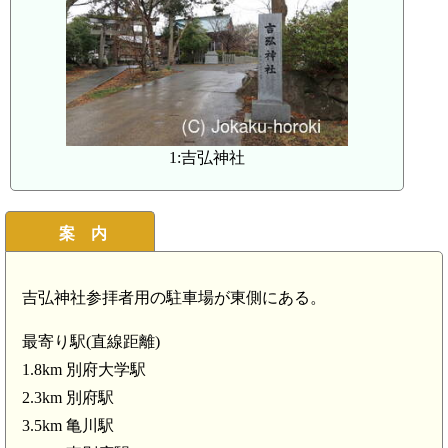
豊後豊岡駅(7.1km)
1:吉弘神社
案 内
吉弘神社参拝者用の駐車場が東側にある。
最寄り駅(直線距離)
1.8km 別府大学駅
2.3km 別府駅
3.5km 亀川駅
亀川駅(3.5km)