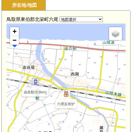
所在地/地図
鳥取県東伯郡北栄町六尾
+
−
由良駅(0.9km)
六尾反射炉