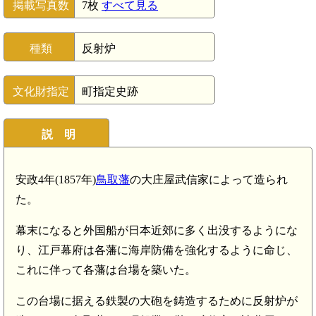
掲載写真数
7枚
すべて見る
種類
反射炉
文化財指定
町指定史跡
説 明
安政4年(1857年)
鳥取藩
の大庄屋武信家によって造られ
た。
幕末になると外国船が日本近郊に多く出没するようにな
り、江戸幕府は各藩に海岸防備を強化するように命じ、
これに伴って各藩は台場を築いた。
この台場に据える鉄製の大砲を鋳造するために反射炉が