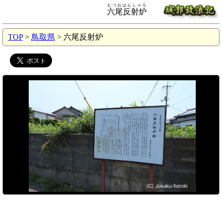
むつおはんしゃろ
六尾反射炉
TOP
>
鳥取県
> 六尾反射炉