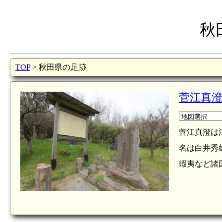
秋
TOP
> 秋田県の足跡
菅江真
菅江真澄は江
名は白井秀雄
蝦夷など諸国