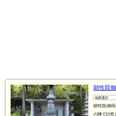
顕性院御
顕性院(御
の陣で討死