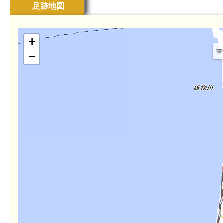
足跡地図
+
菅
−