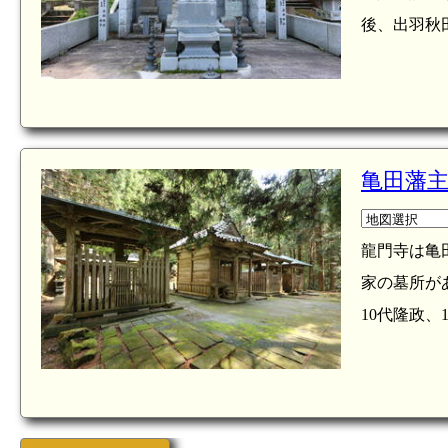
後、出羽秋
亀田藩主
龍門寺は亀
家の墓所が
10代隆政、