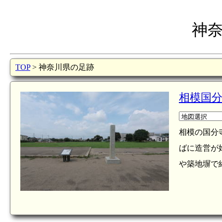
神
TOP
> 神奈川県の足跡
相模国
相模の国分
ばに造営が
や築地塀で