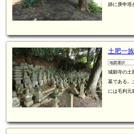
跡に庚申塔が
土肥一族
城願寺の土
墓である。
には毛利元