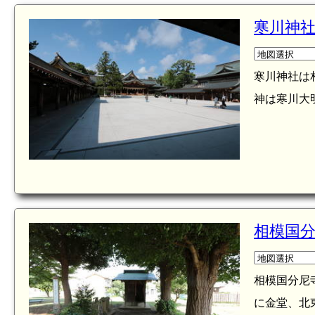
寒川神
寒川神社は
神は寒川大
相模国
相模国分尼
に金堂、北