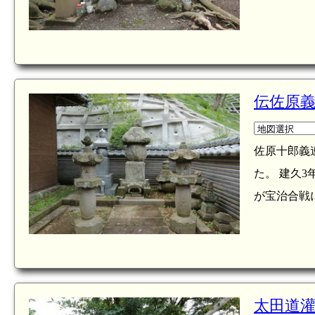
伝佐原義
佐原十郎義
た。 建久3
が宝治合戦に
太田道灌