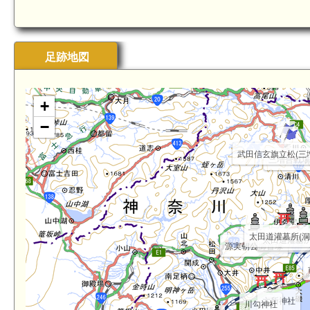
足跡地図
+
−
武田信玄旗立松(三
三増合戦場
太田道灌墓所(洞
太田道灌墓所
比々多神社
源実朝公御首塚
六所神社
川勾神社