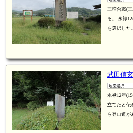
三増合戦(三
る。 永禄1
を選択した。
武田信玄
永禄12年(
立てたと伝
ら登山道があ