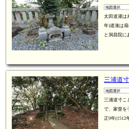
太田道灌は
年)道潅は
と洞昌院にあ
三浦道
三浦道寸こ
で、家督を
正9年(15