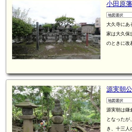
小田原藩
大久寺にあ
家は大久保
のときに改
源実朝
源実朝は鎌
となったが
き、十三人