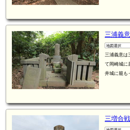
三浦義
三浦義意は
て岡崎城に
井城に籠もっ
三増合