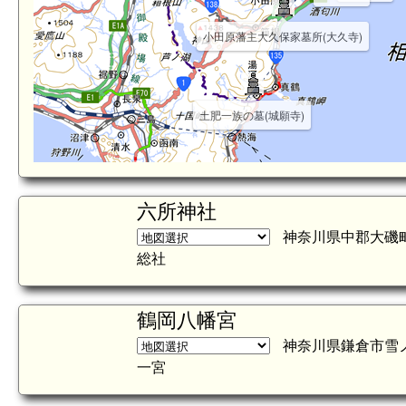
小田原藩主大久保家墓所(大久寺)
土肥一族の墓(城願寺)
六所神社
神奈川県中郡大磯町
総社
鶴岡八幡宮
神奈川県鎌倉市雪ノ下
一宮