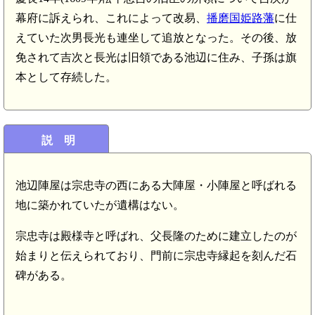
幕府に訴えられ、これによって改易、
播磨国姫路藩
に仕
えていた次男長光も連坐して追放となった。その後、放
免されて吉次と長光は旧領である池辺に住み、子孫は旗
本として存続した。
説 明
池辺陣屋は宗忠寺の西にある大陣屋・小陣屋と呼ばれる
地に築かれていたが遺構はない。
宗忠寺は殿様寺と呼ばれ、父長隆のために建立したのが
始まりと伝えられており、門前に宗忠寺縁起を刻んだ石
碑がある。