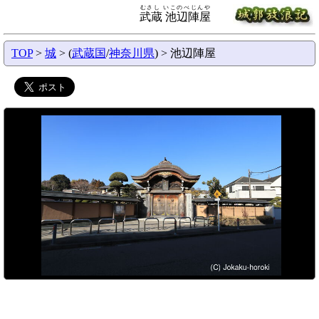
むさし いこのべじんや
武蔵 池辺陣屋
TOP
>
城
> (
武蔵国
/
神奈川県
) > 池辺陣屋