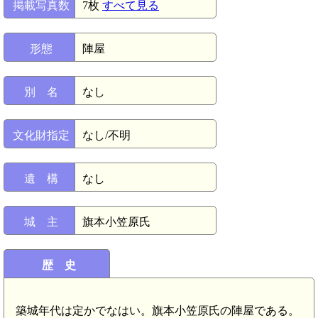
掲載写真数
7枚
すべて見る
形態
陣屋
別 名
なし
文化財指定
なし/不明
遺 構
なし
城 主
旗本小笠原氏
歴 史
築城年代は定かでなはい。旗本小笠原氏の陣屋である。