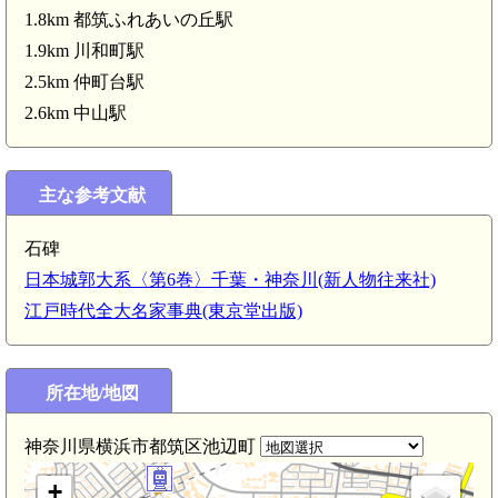
1.8km 都筑ふれあいの丘駅
1.9km 川和町駅
2.5km 仲町台駅
2.6km 中山駅
武蔵 荏田城(4.6km)
主な参考文献
石碑
日本城郭大系〈第6巻〉千葉・神奈川(新人物往来社)
江戸時代全大名家事典(東京堂出版)
武蔵 茅ヶ崎城(2.8km)
所在地/地図
神奈川県横浜市都筑区池辺町
+