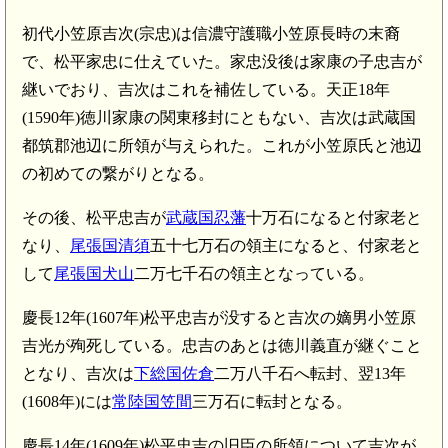
初代小笠原吉次(宗忠)は信濃守護職小笠原長時の末裔
で、松平家忠に仕えていた。家忠没後は家康の子忠吉が
継いでおり、吉次はこれを補佐している。天正18年
(1590年)徳川家康の関東移封にともない、吉次は武蔵国
都筑郡池辺に所領が与えられた。これが小笠原氏と池辺
の初めての繋がりとなる。
その後、松平忠吉が
武蔵国忍藩
十万石になると付家老と
なり、
尾張国清須
五十七万石の領主になると、付家老と
して
尾張国犬山
二万七千石の領主となっている。
慶長12年(1607年)松平忠吉が没すると吉次の嫡男小笠原
吉光が殉死している。忠吉のあとは徳川義直が継ぐこと
となり、吉次は
下総国佐倉
二万八千石へ転封、翌13年
(1608年)には
常陸国笠間
三万石に転封となる。
慶長14年(1609年)松平忠吉の旧臣の所領について吉次が