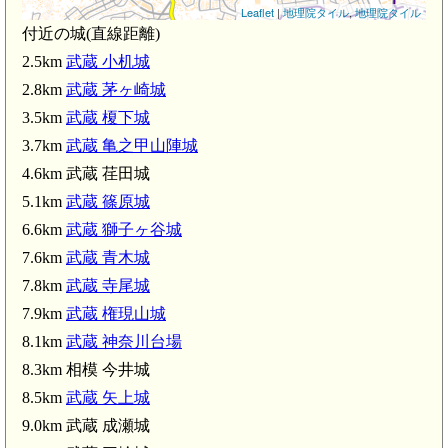
Leaflet
|
地理院タイル
,
地理院タイル
付近の城(直線距離)
2.5km
武蔵 小机城
2.8km
武蔵 茅ヶ崎城
3.5km
武蔵 榎下城
3.7km
武蔵 亀之甲山陣城
4.6km 武蔵 荏田城
5.1km
武蔵 篠原城
6.6km
武蔵 獅子ヶ谷城
7.6km
武蔵 青木城
7.8km
武蔵 寺尾城
7.9km
武蔵 権現山城
8.1km
武蔵 神奈川台場
8.3km 相模 今井城
8.5km
武蔵 矢上城
9.0km 武蔵 成瀬城