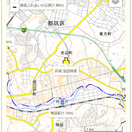
都筑ふれあいの丘駅(1.8km)
−
仲町
1.9km)
武蔵 池辺陣屋
鴨居駅(1.1km)
1 km