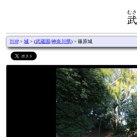
むさ
武
TOP
>
城
> (
武蔵国
/
神奈川県
) > 篠原城