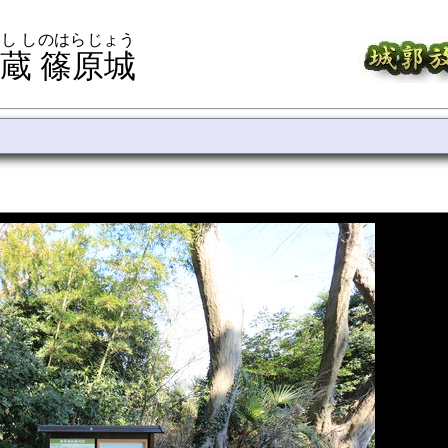
し しのはらじょう
蔵 篠原城