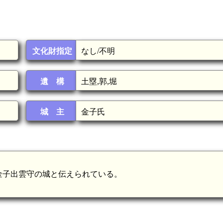
文化財指定
なし/不明
遺 構
土塁,郭,堀
城 主
金子氏
金子出雲守の城と伝えられている。