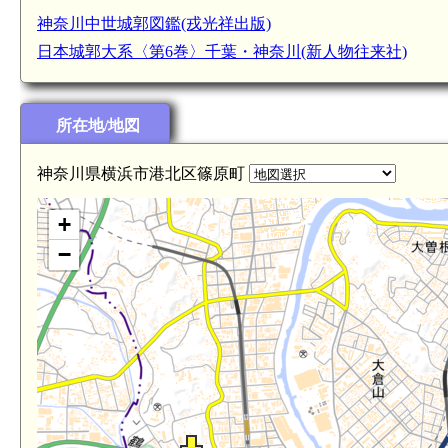
神奈川中世城郭図鑑(戎光祥出版)
日本城郭大系〈第6巻〉千葉・神奈川(新人物往来社)
所在地/地図
神奈川県横浜市港北区篠原町
+
−