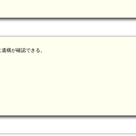
に遺構が確認できる。
武蔵 矢上城(5.5km)