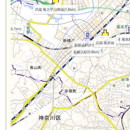
武蔵 亀之甲山陣城(1.6km)
小机城(2.7km)
菊名駅(0
菊名駅
武蔵 篠原城
新横浜駅(0.5km)
新横浜駅(0.6km)
妙