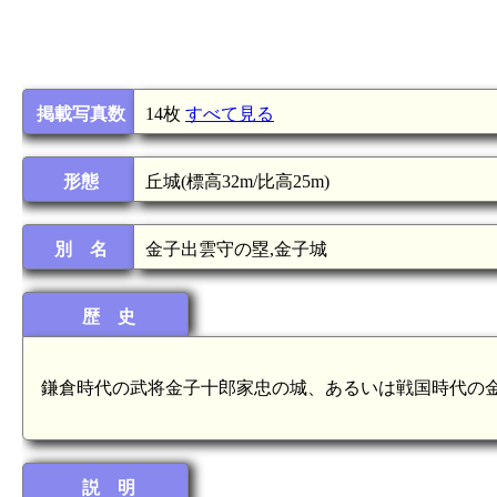
掲載写真数
14枚
すべて見る
形態
丘城(標高32m/比高25m)
別 名
金子出雲守の塁,金子城
歴 史
鎌倉時代の武将金子十郎家忠の城、あるいは戦国時代の
説 明