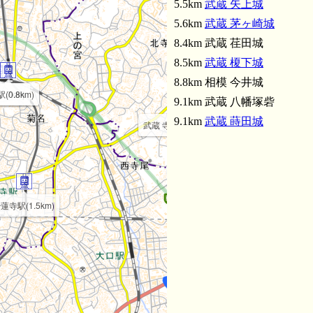
5.5km
武蔵 矢上城
5.6km
武蔵 茅ヶ崎城
8.4km 武蔵 荏田城
8.5km
武蔵 榎下城
8.8km 相模 今井城
.7km)
(0.8km)
9.1km 武蔵 八幡塚砦
9.1km
武蔵 蒔田城
武蔵 寺尾城(2.7km)
蓮寺駅(1.5km)