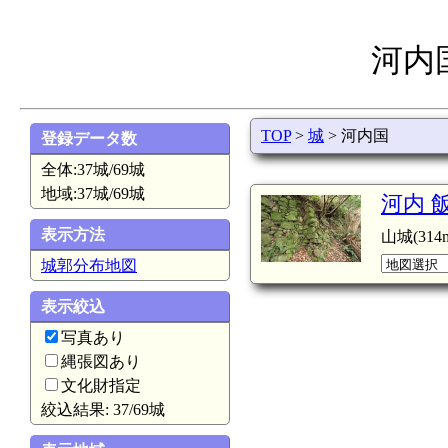
河内
TOP
>
城
> 河内国
登録データ数
全体:37城/69城
地域:37城/69城
河内 
表示方法
山城(314m
城郭分布地図
表示絞込
写真あり
縄張図あり
文化財指定
絞込結果: 37/69城