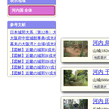
表示地域
河内国 全体
参考文献
日本城郭大系〈第12巻〉大阪・兵庫(新人物往来社)
大阪府中世城館事典(戎光祥出版)
河内 
幕末の大阪湾と台場(戎光祥出版)
【図解】近畿の城郭I(戎光祥出版)
山城(182m
【図解】近畿の城郭II(戎光祥出版)
【図解】近畿の城郭III(戎光祥出版)
【図解】近畿の城郭IV(戎光祥出版)
河内 
【図解】近畿の城郭V(戎光祥出版)
山城(666m
河内 