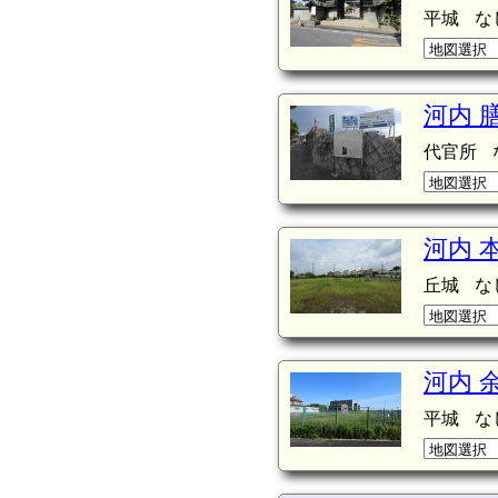
平城
な
河内 
代官所
河内 
丘城
な
河内 
平城
な