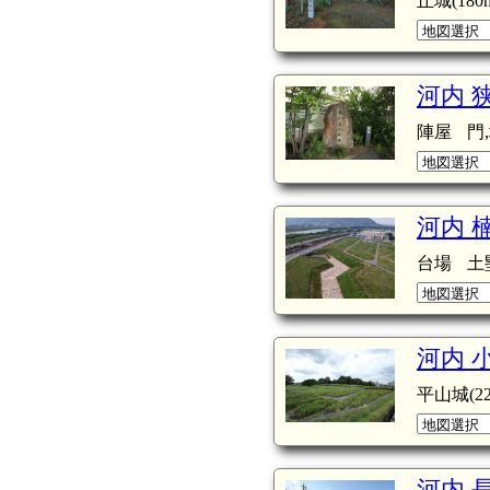
丘城(180m
河内 
陣屋
門
河内 
台場
土
河内 
平山城(22
河内 