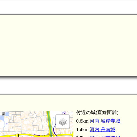
河内 別所城(6.3km)
河内 若林環濠(6.5km)
内 三宅城(5.6km)
河
河内 一津屋城(5.4km)
河内 吉村家住宅(5.4km)
河内 丹下城(4.3km)
付近の城(直線距離)
河内 岡
0.6km
河内 城岸寺城
1.4km
河内 丹南城