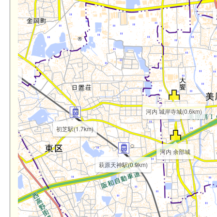
.1km)
河内 城岸寺城(0.6km)
初芝駅(1.7km)
河内 余部城
萩原天神駅(0.9km)