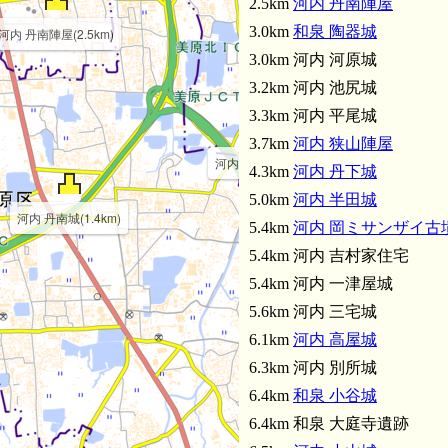
2.5km
河内 丹南陣屋
3.0km
和泉 陶器城
河内 丹南陣屋(2.5km)
3.0km 河内 河原城
3.2km 河内 池尻城
3.3km 河内 平尾城
3.7km
河内 狭山陣屋
河内 河原城(3.0km)
4.3km
河内 丹下城
5.0km
河内 半田城
河内 丹南城(1.4km)
5.4km
河内 岡ミサンザイ古
5.4km 河内 吉村家住宅
5.4km 河内 一津屋城
5.6km 河内 三宅城
6.1km
河内 高屋城
6.3km 河内 別所城
6.4km
和泉 小谷城
6.4km 和泉 大庭寺遺跡