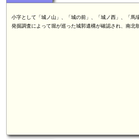
小字として「城ノ山」、「城の前」、「城ノ西」、「馬
発掘調査によって堀が巡った城郭遺構が確認され、南北
km)