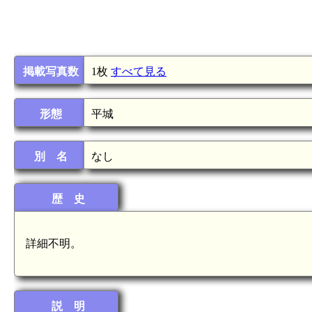
掲載写真数
1枚
すべて見る
形態
平城
別 名
なし
歴 史
詳細不明。
説 明