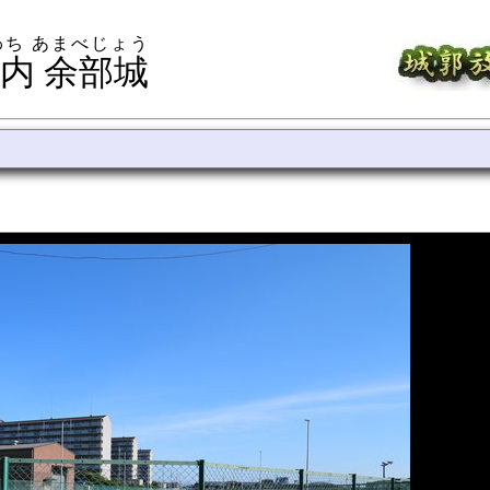
わち あまべじょう
内 余部城