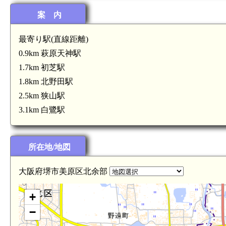
案 内
河
最寄り駅(直線距離)
0.9km 萩原天神駅
1.7km 初芝駅
1.8km 北野田駅
2.5km 狭山駅
3.1km 白鷺駅
所在地/地図
大阪府堺市美原区北余部
+
−