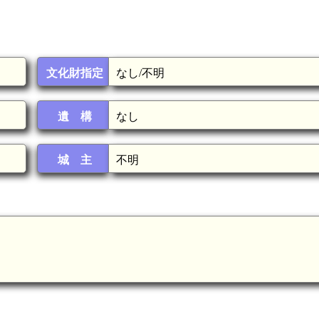
文化財指定
なし/不明
遺 構
なし
城 主
不明