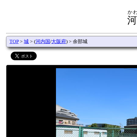
か
河
TOP
>
城
> (
河内国
/
大阪府
) > 余部城