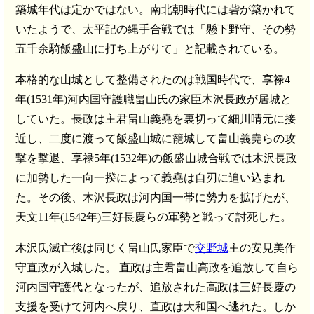
築城年代は定かではない。南北朝時代には砦が築かれて
いたようで、太平記の縄手合戦では「懸下野守、その勢
五千余騎飯盛山に打ち上がりて」と記載されている。
本格的な山城として整備されたのは戦国時代で、享禄4
年(1531年)河内国守護職畠山氏の家臣木沢長政が居城と
していた。長政は主君畠山義堯を裏切って細川晴元に接
近し、二度に渡って飯盛山城に籠城して畠山義堯らの攻
撃を撃退、享禄5年(1532年)の飯盛山城合戦では木沢長政
に加勢した一向一揆によって義堯は自刃に追い込まれ
た。その後、木沢長政は河内国一帯に勢力を拡げたが、
天文11年(1542年)三好長慶らの軍勢と戦って討死した。
木沢氏滅亡後は同じく畠山氏家臣で
交野城
主の安見美作
守直政が入城した。 直政は主君畠山高政を追放して自ら
河内国守護代となったが、追放された高政は三好長慶の
支援を受けて河内へ戻り、直政は大和国へ逃れた。しか