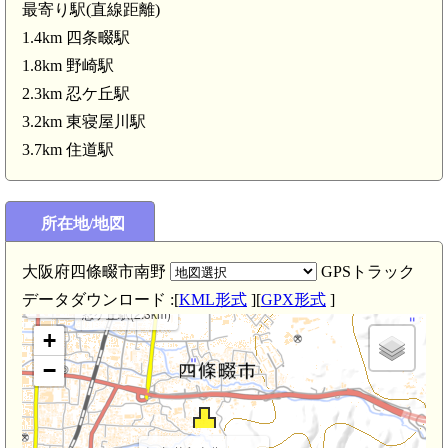
最寄り駅(直線距離)
1.4km 四条畷駅
1.8km 野崎駅
2.3km 忍ケ丘駅
3.2km 東寝屋川駅
3.7km 住道駅
東寝屋川駅(3.2km)
所在地/地図
大阪府四條畷市南野
GPSトラック
データダウンロード :[
KML形式
][
GPX形式
]
河内 岡山城(2.5km)
忍ケ丘駅(2.3km)
+
−