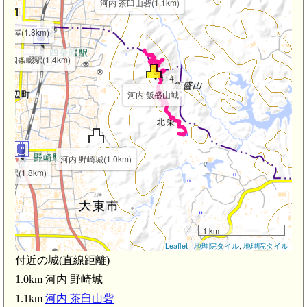
河内 茶臼山砦(1.1km)
陣屋(1.8km)
四条畷駅(1.4km)
河内 飯盛山城
河内 野崎城(1.0km)
崎駅(1.8km)
1 km
Leaflet
|
地理院タイル
,
地理院タイル
付近の城(直線距離)
1.0km 河内 野崎城
1.1km
河内 茶臼山砦