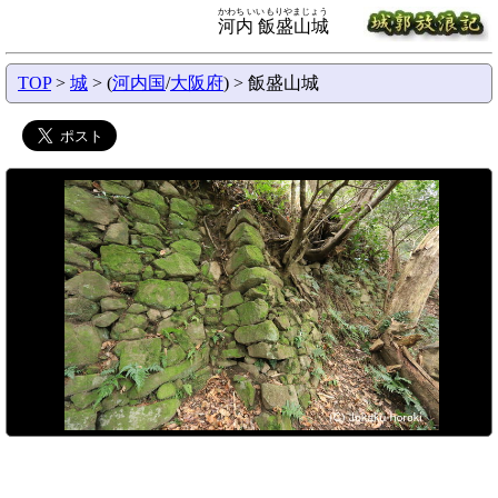
かわち いいもりやまじょう
河内 飯盛山城
TOP
>
城
> (
河内国
/
大阪府
) > 飯盛山城