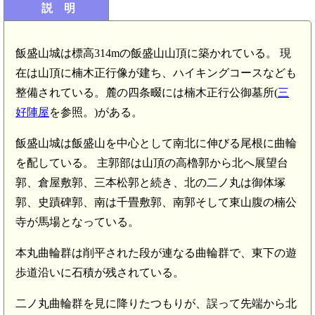
説 明
飯盛山城は標高314mの飯盛山山頂に築かれている。 現
在は山頂に楠木正行像が建ち、ハイキングコースなども
整備されている。麓の四条畷には楠木正行公御墓所(
三
好陣屋
を参照。)がある。
飯盛山城は飯盛山を中心として南北に伸びる尾根に曲輪
を配している。 主郭部は山頂の高櫓郭から北へ展望台
郭、倉屋敷郭、三本松郭と続き、北の二ノ丸は御体塚
郭、史蹟碑郭、南は千畳敷郭、南郭そして東山腹の楠公
寺が馬場となっている。
本丸曲輪群は削平された段が連なる曲輪群で、東下の遊
歩道沿いに石積が残されている。
二ノ丸曲輪群を見に降りたつもりが、誤って先端から北