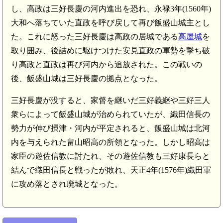
し、高政は三好長慶の河内進出を恐れ、永禄3年(1560年)
大和へ落ちていた直政を呼び戻して再び飯盛山城主とし
た。これに怒った三好長慶は高政の居城である
高屋城
を
取り囲み、後詰めに駆けつけた安見直政の軍勢を撃ち破
り高政と直政は再び河内から追放された。この戦いの
後、飯盛山城は三好長慶の拠点となった。
三好長慶が没すると、家督を継いだ三好義継や三好三人
衆らによって飯盛山城が治められていたが、織田信長の
勢力が伸び摂津・河内が平定されると、飯盛山城は北河
内を与えられた畠山昭高の所領となった。しかし昭高は
家臣の遊佐信教に討たれ、その遊佐信教も三好康長らと
結んで織田信長と戦ったが敗れ、天正4年(1576年)織田軍
に攻め落とされ廃城となった。