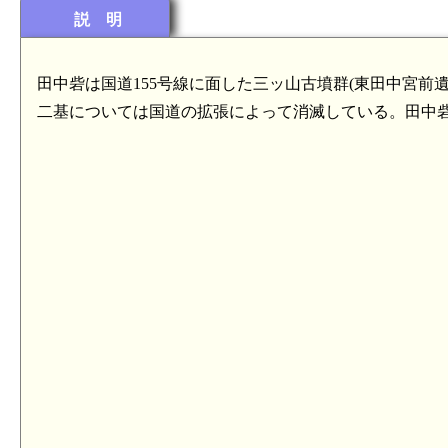
説 明
田中砦は国道155号線に面した三ッ山古墳群(東田中宮前
二基については国道の拡張によって消滅している。田中