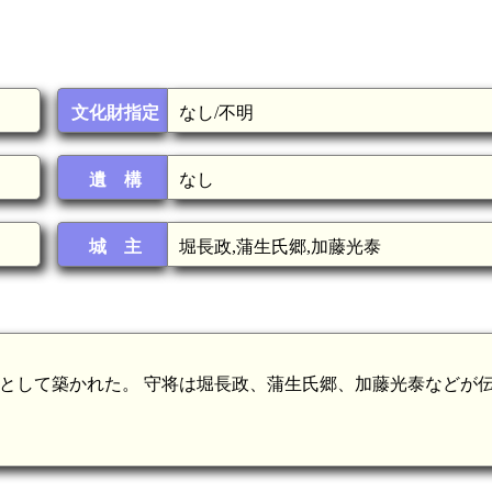
文化財指定
なし/不明
遺 構
なし
城 主
堀長政,蒲生氏郷,加藤光泰
の砦として築かれた。 守将は堀長政、蒲生氏郷、加藤光泰などが