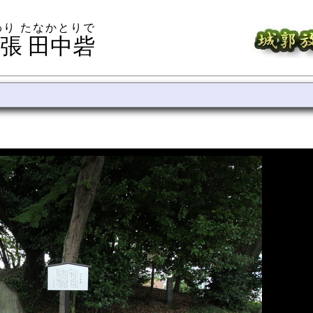
わり たなかとりで
張 田中砦