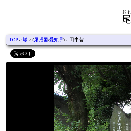
お
尾
TOP
>
城
> (
尾張国
/
愛知県
) > 田中砦