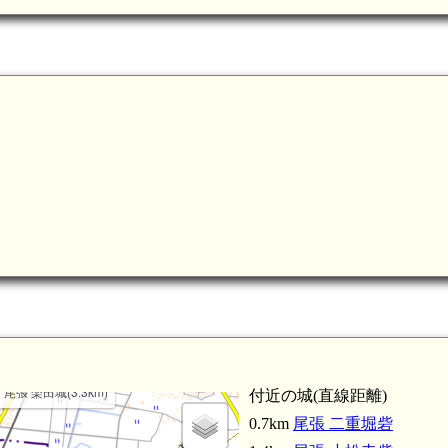
尾張 羽黒城(6.0km)
大縣神社(4.1km)
尾張 楽田城(3.3km)
付近の城(直線距離)
0.7km
尾張 二重堀砦