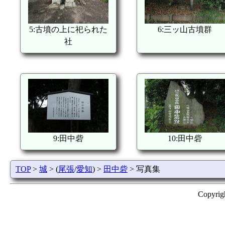
5:古墳の上に祀られた
6:三ッ山古墳群
社
9:田中砦
10:田中砦
TOP
>
城
> (
尾張
/
愛知
) >
田中砦
> 写真集
Copyrig