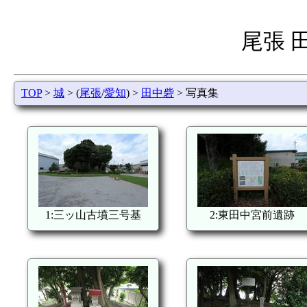
尾張 
TOP
>
城
> (
尾張
/
愛知
) >
田中砦
> 写真集
1:三ッ山古墳三号基
2:東田中宮前遺跡