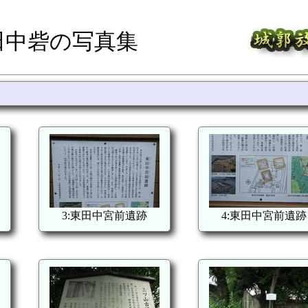
田中砦の写真集
3:東田中宮前遺跡
4:東田中宮前遺跡