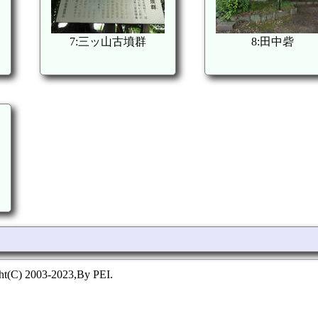
7:三ッ山古墳群
8:田中砦
ht(C) 2003-2023,By PEI.