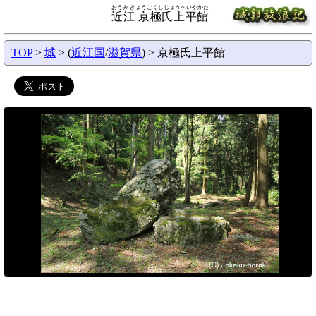
おうみ きょうごくしじょうへいやかた
近江 京極氏上平館
TOP
>
城
> (
近江国
/
滋賀県
) > 京極氏上平館