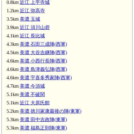
0.8km
近江 上平寺城
1.2km
近江 弥高寺
3.5km
美濃 玉城
3.9km
近江 須川山砦
美濃 玉
4.1km
近江 長比城
4.3km
美濃 石田三成陣(西軍)
4.5km
美濃 大谷吉継陣(西軍)
4.6km
美濃 小西行長陣(西軍)
4.6km
美濃 島津義弘陣(西軍)
近江 須川山砦(3.9km)
4.6km
美濃 宇喜多秀家陣(西軍)
近江 長比城(4.1km)
4.7km
美濃 今須城
美濃 今須城
5.1km
美濃 不破関
5.1km
近江 大原氏館
5.2km
美濃 徳川家康最後の陣(東軍)
柏原駅(5.1km)
5.3km
美濃 田中吉政陣(東軍)
5.3km
美濃 福島正則陣(東軍)
5.8km)