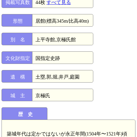
掲載写真数
44枚
すべて見る
形態
居館(標高345m/比高40m)
別 名
上平寺館,京極氏館
文化財指定
国指定史跡
遺 構
土塁,郭,堀,井戸,庭園
城 主
京極氏
歴 史
築城年代は定かではないが永正年間(1504年〜1521年)頃