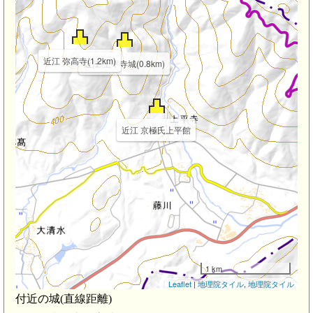
近江 弥高寺(1.2km)
近江 上平寺城(0.8km)
近江 京極氏上平館
1 km
Leaflet
|
地理院タイル
,
地理院タイル
付近の城(直線距離)