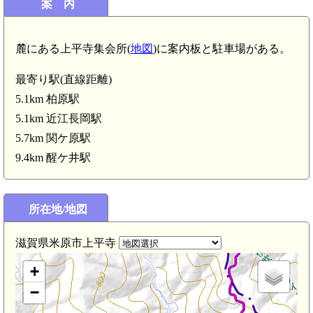
案 内
麓にある上平寺集会所(
地図
)に案内板と駐車場がある。
最寄り駅(直線距離)
5.1km 柏原駅
5.1km 近江長岡駅
5.7km 関ケ原駅
9.4km 醒ケ井駅
所在地/地図
滋賀県米原市上平寺
+
−