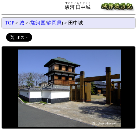
するが たなかじょう
駿河 田中城
TOP
>
城
> (
駿河国
/
静岡県
) > 田中城