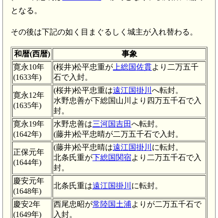
となる。
その後は下記の如く目まぐるしく城主が入れ替わる。
和暦(西暦)
事象
寛永10年
(桜井)松平忠重が
上総国佐貫
より二万五千
(1633年)
石で入封。
(桜井)松平忠重は
遠江国掛川
へ転封。
寛永12年
水野忠善が下総国山川より四万五千石で入
(1635年)
封。
寛永19年
水野忠善は
三河国吉田
へ転封。
(1642年)
(藤井)松平忠晴が二万五千石で入封。
(藤井)松平忠晴は
遠江国掛川
に転封。
正保元年
北条氏重が
下総国関宿
より二万五千石で入
(1644年)
封。
慶安元年
北条氏重は
遠江国掛川
に転封。
(1648年)
慶安2年
西尾忠昭が
常陸国土浦
よりが二万五千石で
(1649年)
入封。