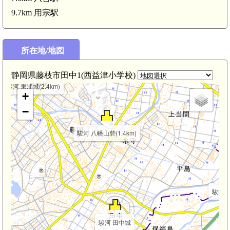
9.7km 用宗駅
駿河 横内陣屋(3.2km)
駿河 潮城(2.8km)
所在地/地図
静岡県藤枝市田中1(西益津小学校)
駿河 東浦城(2.4km)
+
−
駿
駿河 八幡山砦(1.4km)
駿河 大
駿河 田中城