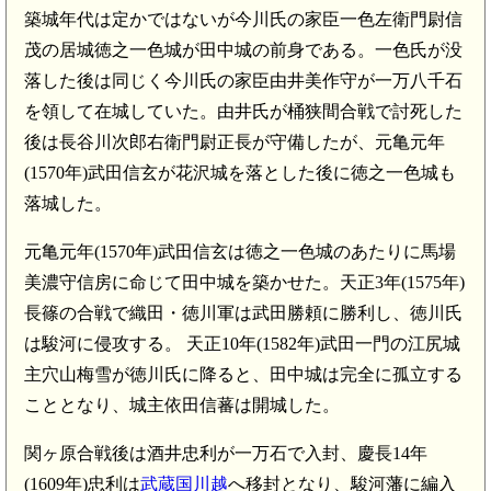
築城年代は定かではないが今川氏の家臣一色左衛門尉信
茂の居城徳之一色城が田中城の前身である。一色氏が没
落した後は同じく今川氏の家臣由井美作守が一万八千石
を領して在城していた。由井氏が桶狭間合戦で討死した
後は長谷川次郎右衛門尉正長が守備したが、元亀元年
(1570年)武田信玄が花沢城を落とした後に徳之一色城も
落城した。
元亀元年(1570年)武田信玄は徳之一色城のあたりに馬場
美濃守信房に命じて田中城を築かせた。天正3年(1575年)
長篠の合戦で織田・徳川軍は武田勝頼に勝利し、徳川氏
は駿河に侵攻する。 天正10年(1582年)武田一門の江尻城
主穴山梅雪が徳川氏に降ると、田中城は完全に孤立する
こととなり、城主依田信蕃は開城した。
関ヶ原合戦後は酒井忠利が一万石で入封、慶長14年
(1609年)忠利は
武蔵国川越
へ移封となり、駿河藩に編入