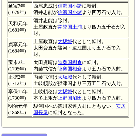
延宝7年
西尾忠成は
信濃国小諸
に転封。
(1679年)
酒井忠能が
信濃国小諸
より四万石で入封。
酒井忠能は除封。
天和元年
土屋政直が
常陸国土浦
より四万五千石が入
(1681年)
封。
土屋政直は
大坂城
代として転封。
貞享元年
太田資直が駿河・遠江国より五万石で入
(1684年)
封。
宝永2年
太田資晴は
陸奥国棚倉
に転封。
(1705年)
内藤弌信が
陸奥国棚倉
より五万石で入封。
正徳2年
内藤弌信は
大坂城
代として転封。
(1712年)
土岐頼殷が摂津国より三万五千石で入封。
享保15年
土岐頼稔は
大坂城
代として転封。
(1730年)
本多正矩が
上野国沼田
より四万石で入封。
明治元年
駿河国への徳川家達入封にともない、
安房
(1868年)
国長尾
に転封となった。