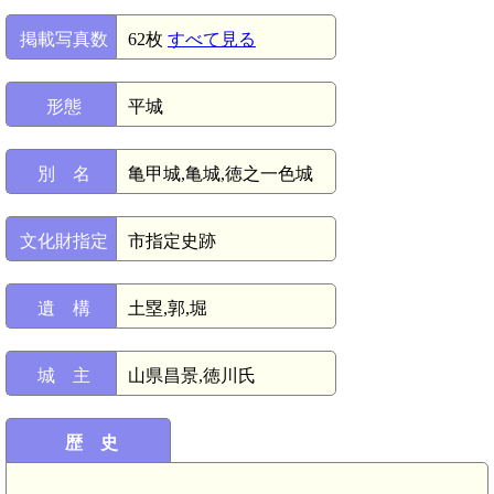
掲載写真数
62枚
すべて見る
形態
平城
別 名
亀甲城,亀城,徳之一色城
文化財指定
市指定史跡
遺 構
土塁,郭,堀
城 主
山県昌景,徳川氏
歴 史