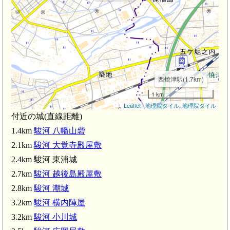
西焼津駅(1.7km)
1 km
Leaflet
|
地理院タイル
,
地理院タイル
付近の城(直線距離)
1.4km
駿河 八幡山砦
2.1km
駿河 大覚寺殿屋敷
m)
2.4km 駿河 東浦城
2.7km
駿河 越後島殿屋敷
2.8km
駿河 潮城
3.2km
駿河 横内陣屋
3.2km
駿河 小川城