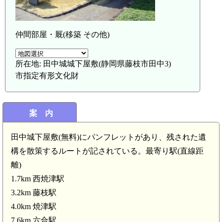
仲間部屋・厩(移築 その他)
所在地: 田中城城下屋敷(静岡県藤枝市田中3)
市指定有形文化財
駿河 入野城(5.2km)
案 内
田中城下屋敷(無料)にパンフレットがあり、残された遺
構を散策するルートが記されている。最寄り駅(直線距
離)
1.7km 西焼津駅
3.2km 藤枝駅
駿河 岡部氏館(3.8km)
駿河 朝日山城(3.7km)
4.0km 焼津駅
7.6km 六合駅