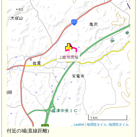
上総 佐貫城
m)
1 km
Leaflet
|
地理院タイル
,
地理院タイル
付近の城(直線距離)