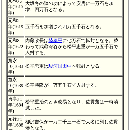
元和元
大坂冬の陣の功によって安房に一万石を加
年(1615
増、四万石となる。
年)
元和5
年(1619
五千石を加増され四万五千石となる。
年)
元和8
内藤政長は
陸奥平
に七万石で転封となる。替
年(1622
わって武蔵深谷から松平忠重が一万五千石で
年)
入封する。
寛永
松平忠重は
駿河国田中
へ転封となる。
10(1633
年)
寛永
松平勝隆が一万五千石で入封する。
16(1639
年)
貞享元
松平重治のとき改易となり、佐貫藩は一時消
年(1684
滅した。
年)
元禄元
柳沢吉保が一万二千三十石で大名に列し佐貫
年(1688
藩となる。