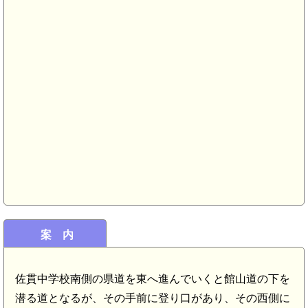
君津駅(7.6km)
上総 子安陣屋
江陣屋(6.4km)
案 内
佐貫中学校南側の県道を東へ進んでいくと館山道の下を
潜る道となるが、その手前に登り口があり、その西側に