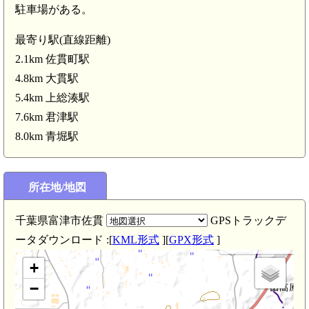
駐車場がある。
最寄り駅(直線距離)
2.1km 佐貫町駅
4.8km 大貫駅
5.4km 上総湊駅
上総 三舟山砦(3.8km)
7.6km 君津駅
8.0km 青堀駅
所在地/地図
千葉県富津市佐貫
GPSトラックデ
ータダウンロード :[
KML形式
][
GPX形式
]
上総 小山野城(2.5km)
+
−