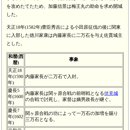
を攻めたてたため、加藤信景は梅王丸の助命を求め開城
した。
天正18年(1582年)豊臣秀吉による小田原征伐の後に関東
に入部した徳川家康は内藤家長に二万石を与え佐貫城主
とした。
和暦(西
事象
暦)
天正18
年(1590
内藤家長が二万石で入封。
年)
慶長5
内藤家長は関ヶ原合戦の前哨戦となる
伏見城
年(1600
の合戦で討死し、家督は嫡男政長が継ぐ。
年)
慶長7
関ヶ原合戦の功によって一万石の加増を賜り
年(1602
三万石となる。
年)