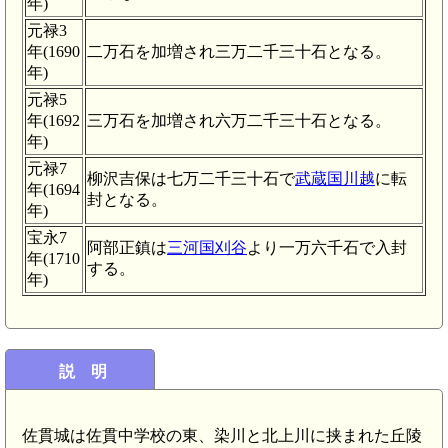
年)
元禄3
年(1690
二万石を加増され三万二千三十石となる。
年)
元禄5
年(1692
三万石を加増され六万二千三十石となる。
年)
元禄7
柳沢吉保は七万二千三十石で
武蔵国川越
に転
年(1694
封となる。
年)
宝永7
阿部正鎮は
三河国刈谷
より一万六千石で入封
年(1710
する。
年)
説 明
佐貫城は佐貫中学校の東、染川と北上川に挟まれた丘陵