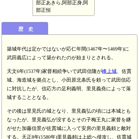
部正あきら,阿部正身,阿
部正恒
歴 史
築城年代は定かではないが応仁年間(1467年〜1469年)に
武田義広によって築かれたのが始まりとされる。
天文6年(1537年)家督相続争いで武田信隆が
峰上城
、佐貫
城、海造城を拠点とし、小田原北条氏を頼って武田信応
に対抗したが、信応方の足利義明、里見義堯によって落
城することとなる。
その後は里見氏の城となり、里見義弘の頃には本城とも
なったが、里見義弘が没するとその子梅王丸に家督を継
がせた加藤信景が佐貫城に入って安房の里見義頼と敵対
する。天正8年(1580年)里見義頼は上総へ侵攻し、佐貫城