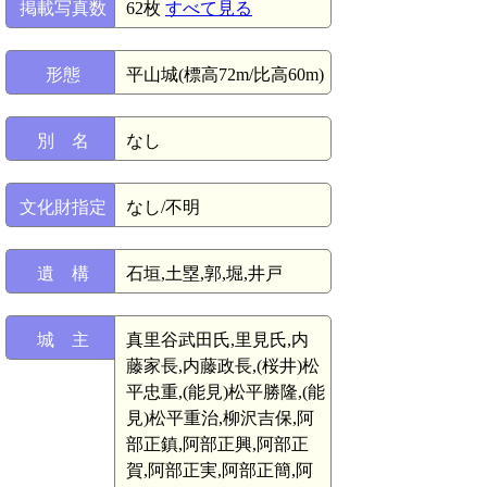
掲載写真数
62枚
すべて見る
形態
平山城(標高72m/比高60m)
別 名
なし
文化財指定
なし/不明
遺 構
石垣,土塁,郭,堀,井戸
城 主
真里谷武田氏,里見氏,内
藤家長,内藤政長,(桜井)松
平忠重,(能見)松平勝隆,(能
見)松平重治,柳沢吉保,阿
部正鎮,阿部正興,阿部正
賀,阿部正実,阿部正簡,阿