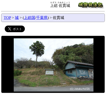
かずさ さぬきじょう
上総 佐貫城
TOP
>
城
> (
上総国
/
千葉県
) > 佐貫城