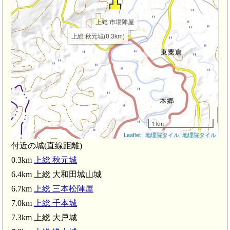
上総 市場陣屋
上総 秋元城(0.3km)
1 km
Leaflet
|
地理院タイル
,
地理院タイル
付近の城(直線距離)
0.3km
上総 秋元城
6.4km 上総 大和田城山城
6.7km
上総 三本松陣屋
7.0km
上総 千本城
7.3km 上総 大戸城