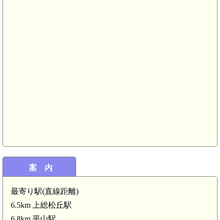
案 内
最寄り駅(直線距離)
6.5km 上総松丘駅
6.8km 平山駅