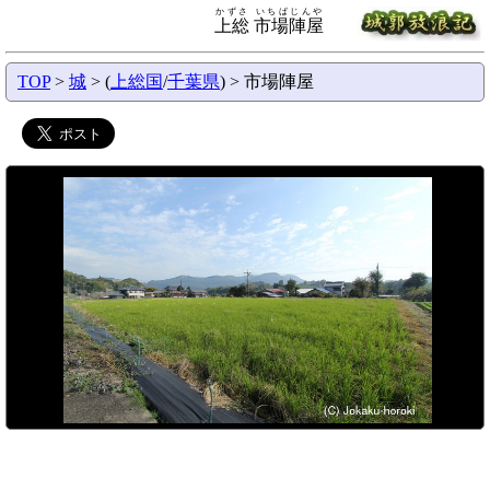
かずさ いちばじんや
上総 市場陣屋
TOP
>
城
> (
上総国
/
千葉県
) > 市場陣屋