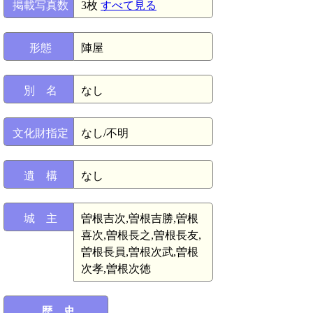
掲載写真数
3枚
すべて見る
形態
陣屋
別 名
なし
文化財指定
なし/不明
遺 構
なし
城 主
曽根吉次,曽根吉勝,曽根
喜次,曽根長之,曽根長友,
曽根長員,曽根次武,曽根
次孝,曽根次徳
歴 史