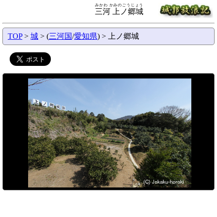
みかわ かみのごうじょう
三河 上ノ郷城
TOP
>
城
> (
三河国
/
愛知県
) > 上ノ郷城