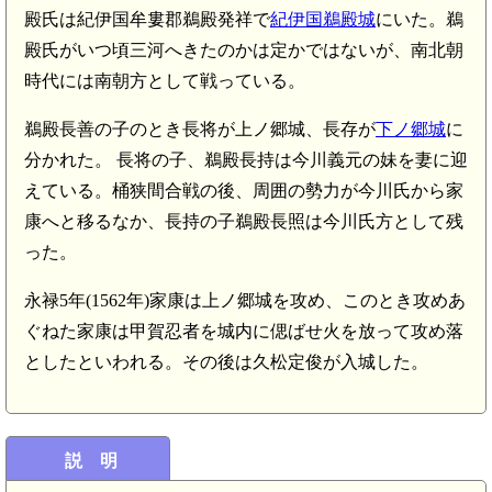
殿氏は紀伊国牟婁郡鵜殿発祥で
紀伊国鵜殿城
にいた。鵜
殿氏がいつ頃三河へきたのかは定かではないが、南北朝
時代には南朝方として戦っている。
鵜殿長善の子のとき長将が上ノ郷城、長存が
下ノ郷城
に
分かれた。 長将の子、鵜殿長持は今川義元の妹を妻に迎
えている。桶狭間合戦の後、周囲の勢力が今川氏から家
康へと移るなか、長持の子鵜殿長照は今川氏方として残
った。
永禄5年(1562年)家康は上ノ郷城を攻め、このとき攻めあ
ぐねた家康は甲賀忍者を城内に偲ばせ火を放って攻め落
としたといわれる。その後は久松定俊が入城した。
説 明