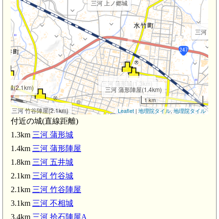
三河 上ノ郷城
三河 五井城
三河 蒲形城(1.3km)
谷城(2.1km)
三河 蒲形陣屋(1.4km)
1 km
三河 竹谷陣屋(2.1km)
Leaflet
|
地理院タイル
,
地理院タイル
m)
付近の城(直線距離)
1.3km
三河 蒲形城
蒲郡駅(2.1km)
蒲郡駅(2.2km)
1.4km
三河 蒲形陣屋
1.8km
三河 五井城
三
2.1km
三河 竹谷城
三河 不相城(3.1km)
2.1km
三河 竹谷陣屋
3.1km
三河 不相城
3.4km
三河 拾石陣屋A