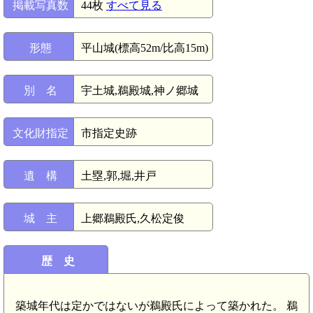
掲載写真数
44枚
すべて見る
形態
平山城(標高52m/比高15m)
別 名
宇土城,鵜殿城,神ノ郷城
文化財指定
市指定史跡
遺 構
土塁,郭,堀,井戸
城 主
上郷鵜殿氏,久松定俊
歴 史
築城年代は定かではないが鵜殿氏によって築かれた。 鵜