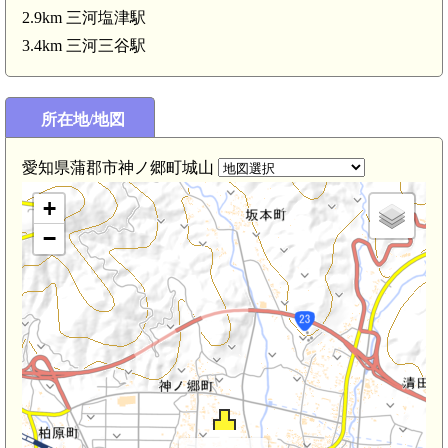
2.9km 三河塩津駅
3.4km 三河三谷駅
所在地/地図
愛知県蒲郡市神ノ郷町城山
+
−