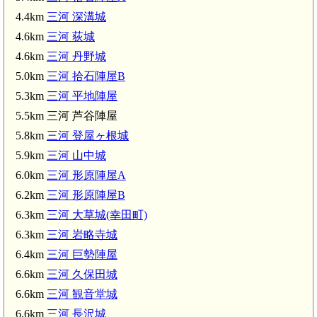
4.4km
三河 深溝城
4.6km
三河 荻城
4.6km
三河 丹野城
5.0km
三河 拾石陣屋B
5.3km
三河 平地陣屋
5.5km 三河 芦谷陣屋
5.8km
三河 登屋ヶ根城
5.9km
三河 山中城
6.0km
三河 形原陣屋A
6.2km
三河 形原陣屋B
6.3km
三河 大草城(幸田町)
6.3km
三河 岩略寺城
6.4km
三河 巨勢陣屋
6.6km
三河 久保田城
6.6km
三河 観音堂城
6.6km
三河 長沢城