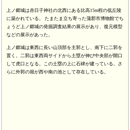
上ノ郷城は赤日子神社の北西にある比高15m程の低丘陵
に築かれている。 たまたま立ち寄った蒲郡市博物館でち
ょうど上ノ郷城の発掘調査結果の展示があり、復元模型
などの展示があった。
上ノ郷城は東西に長い山頂部を主郭とし、南下に二郭を
置く。二郭は東西両サイドから土塁が伸び中央部が開口
して虎口となる。この土塁の上に石碑が建っている。さ
らに外郭の堀が西や南の池として存在している。