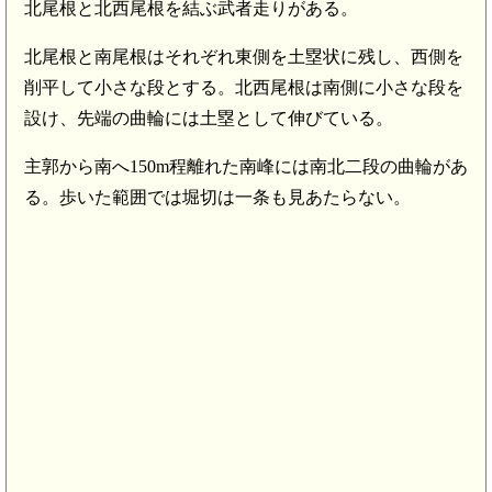
北尾根と北西尾根を結ぶ武者走りがある。
北尾根と南尾根はそれぞれ東側を土塁状に残し、西側を
削平して小さな段とする。北西尾根は南側に小さな段を
豊前 釜倉城(8.7km)
設け、先端の曲輪には土塁として伸びている。
主郭から南へ150m程離れた南峰には南北二段の曲輪があ
豊前 宇都宮氏館(8.2km)
る。歩いた範囲では堀切は一条も見あたらない。
豊前 堂山城(6.8km)