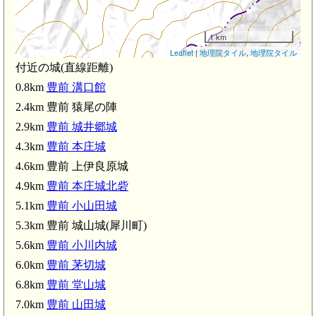
1 km
Leaflet
|
地理院タイル
,
地理院タイル
付近の城(直線距離)
0.8km
豊前 溝口館
郷城(2.9km)
2.4km 豊前 猿尾の陣
2.9km
豊前 城井郷城
4.3km
豊前 本庄城
4.6km 豊前 上伊良原城
4.9km
豊前 本庄城北砦
5.1km
豊前 小山田城
5.3km 豊前 城山城(犀川町)
5.6km
豊前 小川内城
6.0km
豊前 茅切城
6.8km
豊前 堂山城
7.0km
豊前 山田城