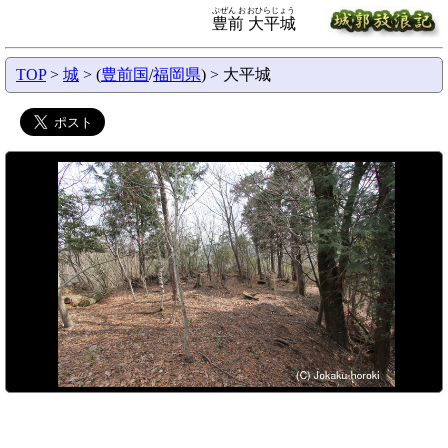
ぶぜん おおひらじょう
豊前 大平城
TOP
>
城
> (
豊前国
/
福岡県
) > 大平城