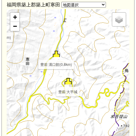
福岡県築上郡築上町寒田
+
−
.4km)
豊前 溝口館(0.8km)
豊前 大平城