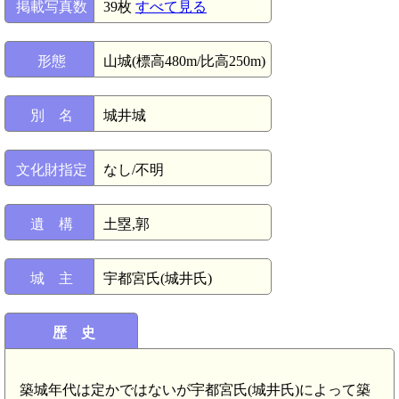
掲載写真数
39枚
すべて見る
形態
山城(標高480m/比高250m)
別 名
城井城
文化財指定
なし/不明
遺 構
土塁,郭
城 主
宇都宮氏(城井氏)
歴 史
築城年代は定かではないが宇都宮氏(城井氏)によって築