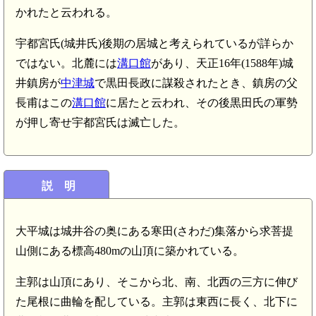
かれたと云われる。
宇都宮氏(城井氏)後期の居城と考えられているが詳らか
ではない。北麓には
溝口館
があり、天正16年(1588年)城
井鎮房が
中津城
で黒田長政に謀殺されたとき、鎮房の父
長甫はこの
溝口館
に居たと云われ、その後黒田氏の軍勢
が押し寄せ宇都宮氏は滅亡した。
説 明
大平城は城井谷の奥にある寒田(さわだ)集落から求菩提
山側にある標高480mの山頂に築かれている。
主郭は山頂にあり、そこから北、南、北西の三方に伸び
た尾根に曲輪を配している。主郭は東西に長く、北下に