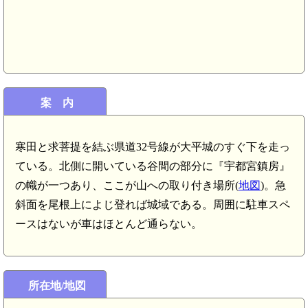
豊前 小山田城(5.1km)
案 内
前 本庄城北砦(4.9km)
寒田と求菩提を結ぶ県道32号線が大平城のすぐ下を走っ
豊前 本庄城(4.3km)
ている。北側に開いている谷間の部分に『宇都宮鎮房』
の幟が一つあり、ここが山への取り付き場所(
地図
)。急
斜面を尾根上によじ登れば城域である。周囲に駐車スペ
ースはないが車はほとんど通らない。
所在地/地図