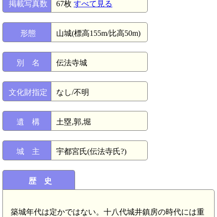
掲載写真数
67枚
すべて見る
形態
山城(標高155m/比高50m)
別 名
伝法寺城
文化財指定
なし/不明
遺 構
土塁,郭,堀
城 主
宇都宮氏(伝法寺氏?)
歴 史
築城年代は定かではない。十八代城井鎮房の時代には重