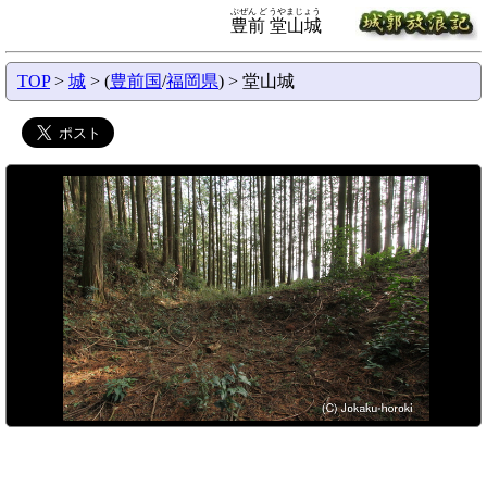
ぶぜん どうやまじょう
豊前 堂山城
TOP
>
城
> (
豊前国
/
福岡県
) > 堂山城