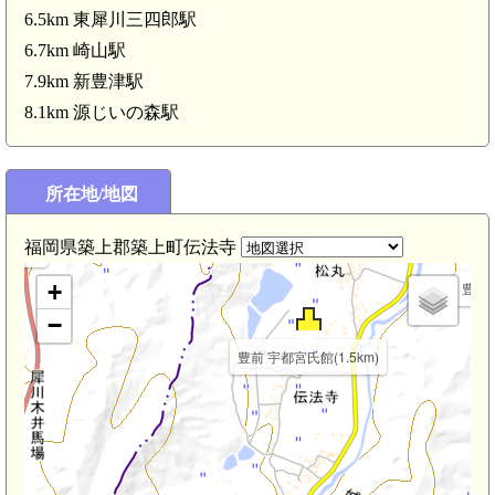
6.5km 東犀川三四郎駅
6.7km 崎山駅
(4.1km)
7.9km 新豊津駅
8.1km 源じいの森駅
所在地/地図
福岡県築上郡築上町伝法寺
.0km)
+
豊前 
−
豊前 宇都宮氏館(1.5km)