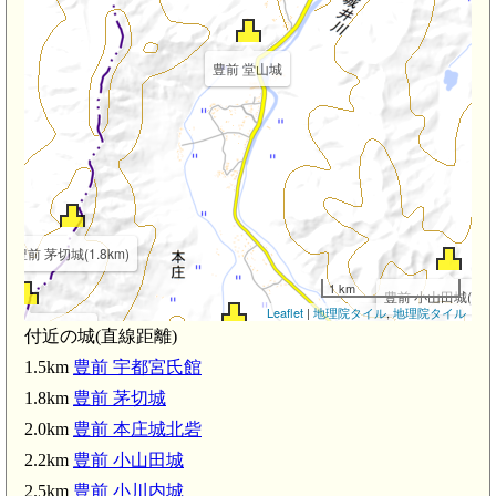
豊前 堂山城
豊前 茅切城(1.8km)
1 km
豊前 小山田城(2.2k
Leaflet
|
地理院タイル
,
地理院タイル
川内城(2.5km)
付近の城(直線距離)
豊前 本庄城北砦(2.0km)
1.5km
豊前 宇都宮氏館
1.8km
豊前 茅切城
2.0km
豊前 本庄城北砦
豊前 本庄城(2.6km)
2.2km
豊前 小山田城
2.5km
豊前 小川内城