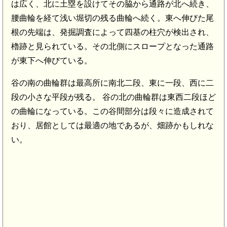
は広く、北に土塁を設けてその脇から通路が北へ続き、
腰曲輪を経て浅い堀切の残る曲輪へ続く。東へ伸びた尾
根の先端は、発掘調査によって四基の柱穴が検出され、
櫓跡と見られている。その北側にスロープとなった通路
が東下へ伸びている。
谷の南の曲輪群は最高所に南北二段、東に一段、西に二
段の小さな平段が残る。 谷の北の曲輪群は東西二段ほど
の曲輪になっている。この谷間部分は段々に造成されて
おり、居館としては最適の地であるが、畑跡かもしれな
い。
豊前国府(8.4km)
惣社八幡神社(8.3km)
7.9km)
豊前国分尼寺(7.7km)