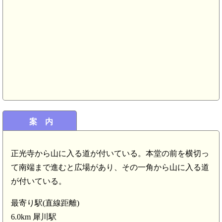
豊前国分寺(7.6km)
豊前 豊津陣屋(6.8km)
案 内
豊前 茶臼山城(築上町)(5.
正光寺から山に入る道が付いている。本堂の前を横切っ
て南端まで進むと広場があり、その一角から山に入る道
2km)
が付いている。
最寄り駅(直線距離)
6.0km 犀川駅