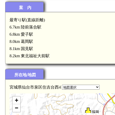
案 内
最寄り駅(直線距離)
6.7km 陸前落合駅
6.8km 愛子駅
8.0km 葛岡駅
8.1km 国見駅
8.2km 東北福祉大前駅
所在地/地図
宮城県仙台市泉区住吉台西4
+
−