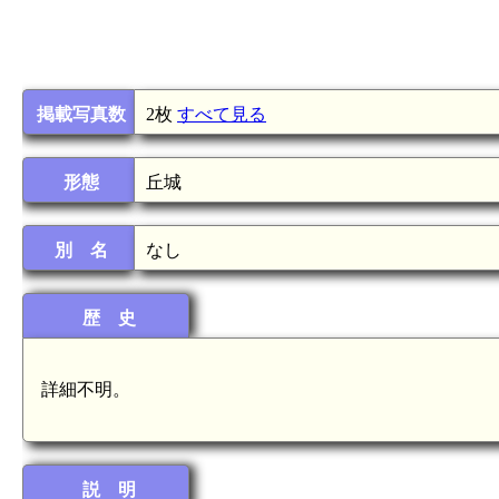
掲載写真数
2枚
すべて見る
形態
丘城
別 名
なし
歴 史
詳細不明。
説 明