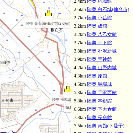
2.4km
陸奥 杭城館
2.6km
陸奥 白石城(仙台市)
2.7km
陸奥 小岳館
陸奥 白石城(仙台市)(2.6km)
3.2km
陸奥 成館
3.2km
陸奥 八乙女館
3.7km
陸奥 寺下館
3.8km
陸奥 朴沢新城
3.9km
陸奥 荒神館
4.2km
陸奥 山野内城
4.3km
陸奥 原館
4.5km
陸奥 馬場城
5.3km
陸奥 芋沢西館
陸奥 福沢城(2.4km)
5.8km
陸奥 本郷館
陸奥 小岳館(2.7km)
6.6km
陸奥 下大倉館
7.3km
陸奥 長命館
7.5km
陸奥 南館(下愛子)