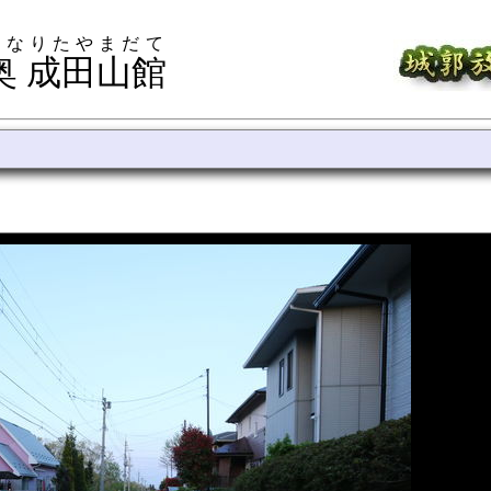
 なりたやまだて
奥 成田山館