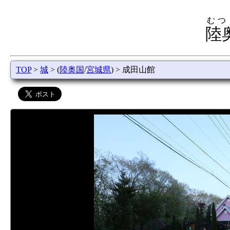
むつ
陸
TOP
>
城
> (
陸奥国
/
宮城県
) > 成田山館