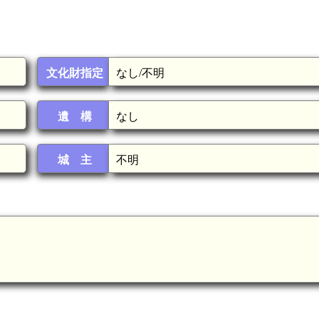
文化財指定
なし/不明
遺 構
なし
城 主
不明