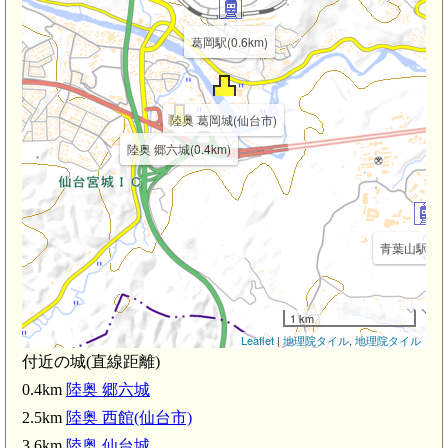
葛岡駅(0.6km)
陸奥 葛岡城(仙台市)
陸奥 郷六城(0.4km)
青葉山駅(1.8
1 km
Leaflet
|
地理院タイル
,
地理院タイル
付近の城(直線距離)
0.4km
陸奥 郷六城
2.5km
陸奥 西館(仙台市)
3.6km
陸奥 仙台城