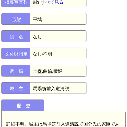
掲載写真数
9枚
すべて見る
形態
平城
別 名
なし
文化財指定
なし/不明
遺 構
土塁,曲輪,横堀
城 主
馬場筑前入道清説
歴 史
詳細不明。城主は馬場筑前入道清説で国分氏の家臣であ