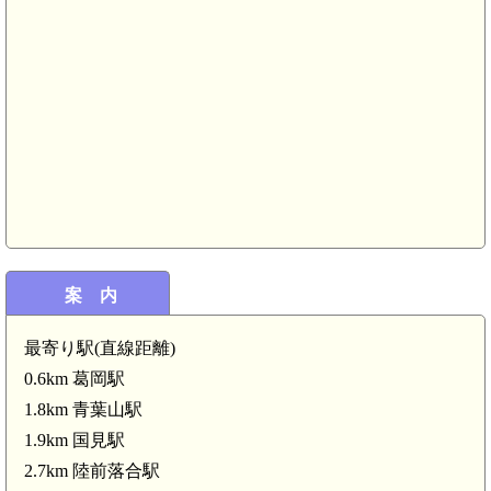
陸奥 小岳館(7.4km)
陸奥 八乙女館(6.4km)
陸奥 山野内城(6.3km)
案 内
最寄り駅(直線距離)
0.6km 葛岡駅
1.8km 青葉山駅
1.9km 国見駅
2.7km 陸前落合駅