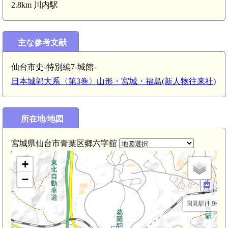
2.8km 川内駅
主な参考文献
仙台市史-特別編7-城館-
日本城郭大系〈第3巻〉山形・宮城・福島(新人物往来社)
所在地/地図
宮城県仙台市青葉区郷六字舘
+
−
国見駅(1.9km)