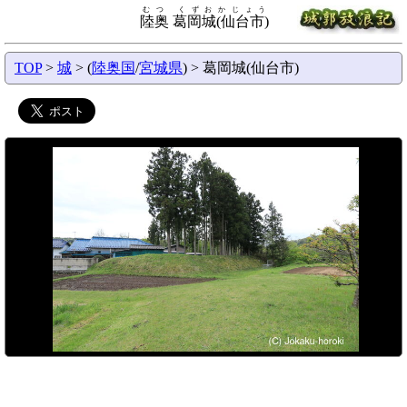
むつ くずおかじょう
陸奥 葛岡城(仙台市)
TOP
>
城
> (
陸奥国
/
宮城県
) > 葛岡城(仙台市)