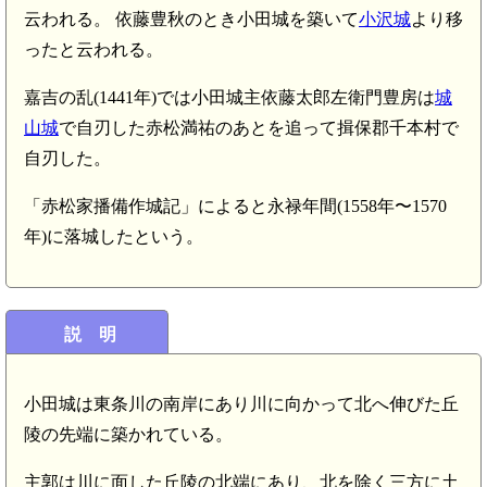
云われる。 依藤豊秋のとき小田城を築いて
小沢城
より移
ったと云われる。
嘉吉の乱(1441年)では小田城主依藤太郎左衛門豊房は
城
山城
で自刃した赤松満祐のあとを追って揖保郡千本村で
自刃した。
「赤松家播備作城記」によると永禄年間(1558年〜1570
年)に落城したという。
説 明
小田城は東条川の南岸にあり川に向かって北へ伸びた丘
陵の先端に築かれている。
主郭は川に面した丘陵の北端にあり、北を除く三方に土