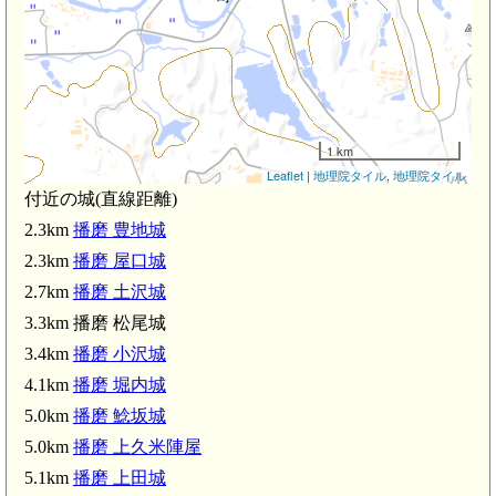
播
1 km
Leaflet
|
地理院タイル
,
地理院タイル
付近の城(直線距離)
2.3km
播磨 豊地城
2.3km
播磨 屋口城
2.7km
播磨 土沢城
3.3km 播磨 松尾城
3.4km
播磨 小沢城
4.1km
播磨 堀内城
5.0km
播磨 鯰坂城
5.0km
播磨 上久米陣屋
5.1km
播磨 上田城