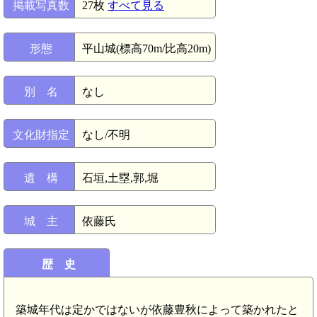
掲載写真数
27枚
すべて見る
形態
平山城(標高70m/比高20m)
別 名
なし
文化財指定
なし/不明
遺 構
石垣,土塁,郭,堀
城 主
依藤氏
歴 史
築城年代は定かではないが依藤豊秋によって築かれたと