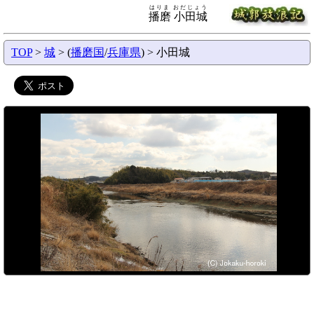
はりま おだじょう
播磨 小田城
TOP
>
城
> (
播磨国
/
兵庫県
) > 小田城