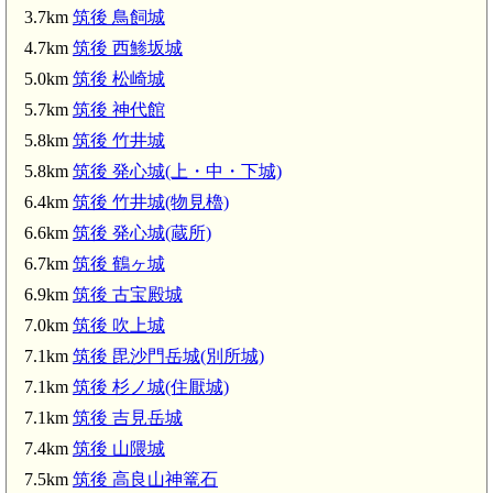
3.7km
筑後 鳥飼城
4.7km
筑後 西鯵坂城
筑後 飯田館(3.1km)
5.0km
筑後 松崎城
5.7km
筑後 神代館
5.8km
筑後 竹井城
5.8km
筑後 発心城(上・中・下城)
6.4km
筑後 竹井城(物見櫓)
6.6km
筑後 発心城(蔵所)
6.7km
筑後 鶴ヶ城
6.9km
筑後 古宝殿城
7.0km
筑後 吹上城
7.1km
筑後 毘沙門岳城(別所城)
7.1km
筑後 杉ノ城(住厭城)
筑後 竹井城(
田中忠政供養塔(千光寺)(5.7km)
7.1km
筑後 吉見岳城
7.4km
筑後 山隈城
筑後 竹井城(物
7.5km
筑後 高良山神篭石