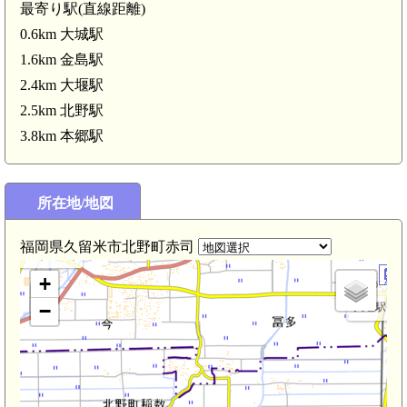
最寄り駅(直線距離)
0.6km 大城駅
1.6km 金島駅
2.4km 大堰駅
2.5km 北野駅
筑後 三原城(3.6k
3.8km 本郷駅
所在地/地図
福岡県久留米市北野町赤司
下高橋城(2.7km)
+
大堰駅(2.4
−