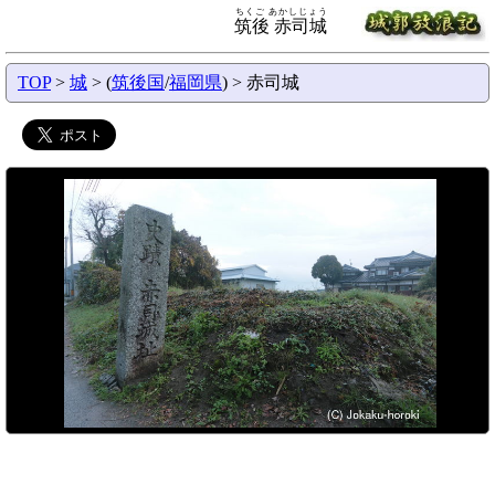
ちくご あかしじょう
筑後 赤司城
TOP
>
城
> (
筑後国
/
福岡県
) > 赤司城