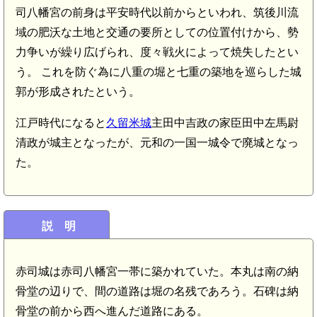
司八幡宮の前身は平安時代以前からといわれ、筑後川流
域の肥沃な土地と交通の要所としての位置付けから、勢
力争いが繰り広げられ、度々戦火によって焼失したとい
う。 これを防ぐ為に八重の堀と七重の築地を巡らした城
郭が形成されたという。
江戸時代になると
久留米城
主田中吉政の家臣田中左馬尉
清政が城主となったが、元和の一国一城令で廃城となっ
た。
説 明
赤司城は赤司八幡宮一帯に築かれていた。本丸は南の納
骨堂の辺りで、間の道路は堀の名残であろう。石碑は納
骨堂の前から西へ進んだ道路にある。