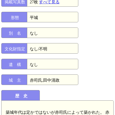
掲載写真数
27枚
すべて見る
形態
平城
別 名
なし
文化財指定
なし/不明
遺 構
なし
城 主
赤司氏,田中清政
歴 史
築城年代は定かではないが赤司氏によって築かれた。 赤