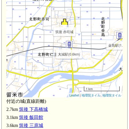
筑後 赤司城
金島駅(1.6km
大城駅(0.6km)
1 km
Leaflet
|
地理院タイル
,
地理院タイル
付近の城(直線距離)
2.7km
筑後 下高橋城
3.1km
筑後 飯田館
3.6km
筑後 三原城