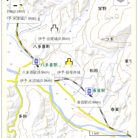
)
−
 三好城(2.2km)
伊予 米津城(1.9km)
伊予 信尾城(0.9km)
八多喜駅(0.9km)
伊予 祖母井城
伊予 水沼城(0.9km)
春賀駅(0.9km)
1 km