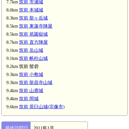
7.7km
筑前 市瀬城
8.0km
筑前 本城城
筑前 音丸城(4.8km)
8.3km
筑前 龍ヶ岳城
8.5km
筑前 東蓮寺陣屋
8.5km
筑前 祇園嶽城
8.7km
筑前 直方陣屋
9.1km
筑前 岳山城
9.1km
筑前 帆柱山城
9.2km 筑前 髻砦
9.3km
筑前 小敷城
9.3km
筑前 龍昌寺山城
9.4km
筑前 山鹿城
9.4km
筑前 岡城
9.6km
筑前 茶臼山城(宗像市)
最終訪問日
2011年1月