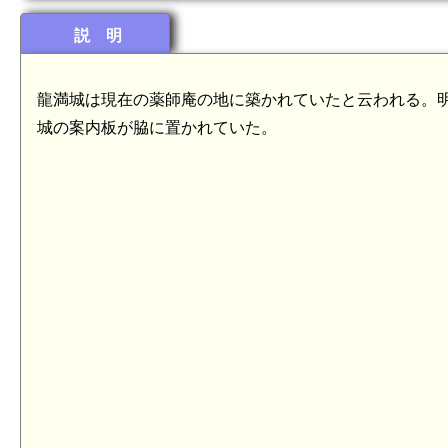
説 明
龍満城は現在の薬師庵の地に築かれていたと云われる。明
城の案内板が脇に置かれていた。