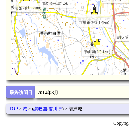
讃岐 横井城(1.5km)
(3.0km)
讃岐 池内城(2.3km)
由佐秀盛の墓(1.3km)
讃岐 由佐城(1.4km)
讃岐 箭造
讃岐 岡館(2.1km)
最終訪問日
2014年3月
TOP
>
城
> (
讃岐国
/
香川県
) > 龍満城
Copyrig