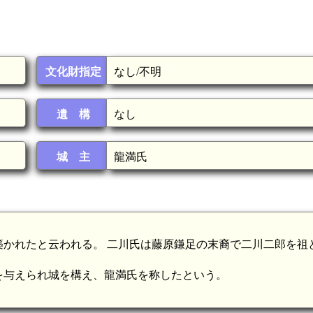
文化財指定
なし/不明
遺 構
なし
城 主
龍満氏
かれたと云われる。 二川氏は藤原鎌足の末裔で二川二郎を祖
を与えられ城を構え、龍満氏を称したという。