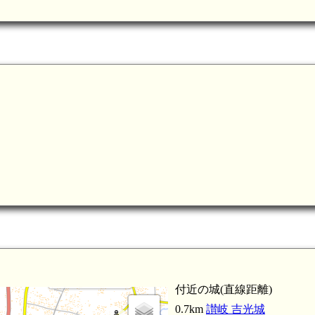
讃岐 高木城(5.0km)
仏生山駅(3.9km)
(3.4km)
讃岐 百相城(3.6km)
付近の城(直線距離)
0.7km
讃岐 吉光城