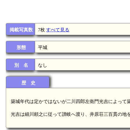
掲載写真数
7枚
すべて見る
形態
平城
別 名
なし
歴 史
築城年代は定かではないが二川四郎左衛門光吉によって築
光吉は細川頼之に従って讃岐へ渡り、井原荘三百貫の地