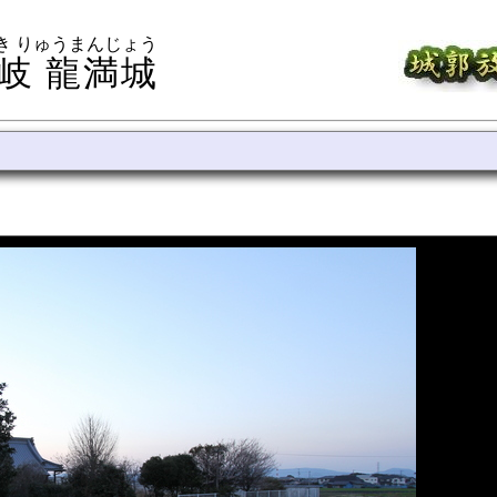
き りゅうまんじょう
岐 龍満城