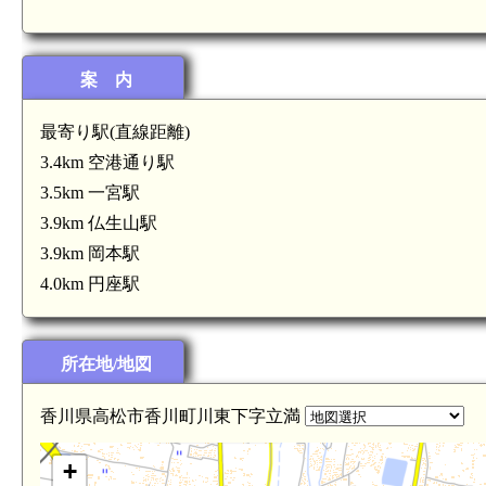
案 内
最寄り駅(直線距離)
讃岐 信安城(5.4km)
3.4km 空港通り駅
3.5km 一宮駅
3.9km 仏生山駅
3.9km 岡本駅
4.0km 円座駅
田村神社(3.9km)
讃岐 一宮城(3.9km)
円座駅(4.0km)
所在地/地図
讃岐 遠藤城(3.9km)
一宮駅(3.5km)
6km)
空港通り駅
香川県高松市香川町川東下字立満
讃岐 円座城(3.5km)
+