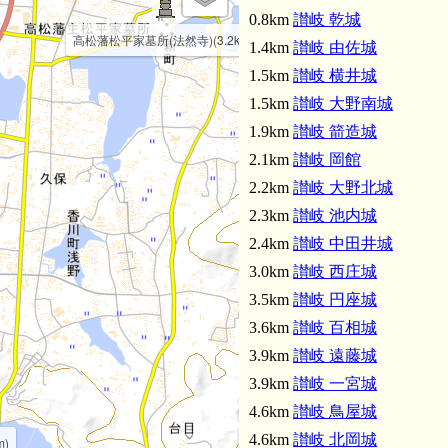
0.8km
讃岐 乾城
高松藩松平家墓所(法然寺)(3.2km)
1.4km
讃岐 由佐城
1.5km
讃岐 横井城
1.5km
讃岐 大野南城
讃岐 三
1.9km
讃岐 箭造城
2.1km
讃岐 岡館
2.2km
讃岐 大野北城
2.3km
讃岐 池内城
2.4km
讃岐 中田井城
3.0km
讃岐 西庄城
3.5km
讃岐 円座城
3.6km
讃岐 百相城
3.9km
讃岐 遠藤城
3.9km
讃岐 一宮城
4.6km
讃岐 鳥屋城
4.6km
讃岐 北岡城
m)