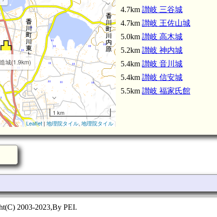
4.7km
讃岐 三谷城
4.7km
讃岐 王佐山城
5.0km
讃岐 高木城
5.2km
讃岐 神内城
城(1.9km)
5.4km
讃岐 音川城
5.4km
讃岐 信安城
5.5km
讃岐 福家氏館
1 km
讃岐
Leaflet
|
地理院タイル
,
地理院タイル
ht(C) 2003-2023,By PEI.