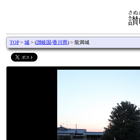
さぬ
讃
TOP
>
城
> (
讃岐国
/
香川県
) > 龍満城