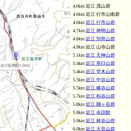
4.0km 近江 茂山砦
近江 池原山砦(3.5km)
4.6km 近江 行市山南砦
4.6km
近江 行市山砦
4.7km
近江 神明山砦
近江 高尾山砦(3.3km)
4.8km
近江 別所山砦
4.9km 近江 山寺山砦
5.1km
近江 天神山砦
5.4km
近江 茶臼山砦
近江塩津駅(1.2km)
5.4km
近江 堂木山砦
5.5km
近江 中谷山砦
近江 茂山砦(4
5.5km
近江 橡谷山砦
5.7km
近江 柏谷山砦
5.8km
近江 賤ヶ岳砦
5.8km
近江 余語館
5.9km
近江 林谷山砦
6.0km
近江 大谷山砦