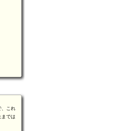
で、これ
上までは