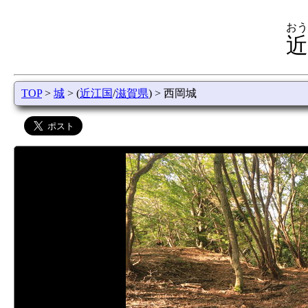
おう
近
TOP
>
城
> (
近江国
/
滋賀県
) > 西岡城