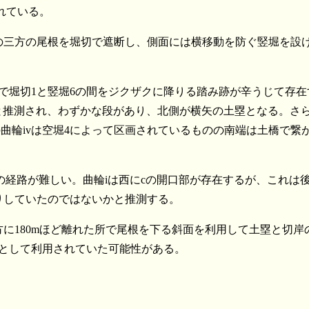
れている。
の三方の尾根を堀切で遮断し、側面には横移動を防ぐ竪堀を設
で堀切1と竪堀6の間をジクザクに降りる踏み跡が辛うじて存在
と推測され、わずかな段があり、北側が横矢の土塁となる。さ
曲輪ivは空堀4によって区画されているものの南端は土橋で繋
への経路が難しい。曲輪iは西にcの開口部が存在するが、これは
入りしていたのではないかと推測する。
に180mほど離れた所で尾根を下る斜面を利用して土塁と切岸
地として利用されていた可能性がある。