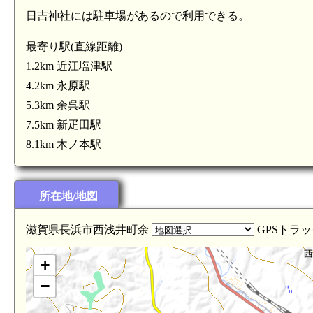
日吉神社には駐車場があるので利用できる。
最寄り駅(直線距離)
1.2km 近江塩津駅
4.2km 永原駅
5.3km 余呉駅
7.5km 新疋田駅
8.1km 木ノ本駅
所在地/地図
滋賀県長浜市西浅井町余
GPSトラッ
+
−