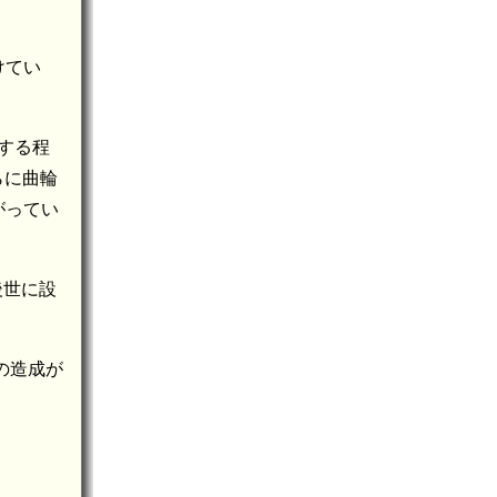
けてい
する程
らに曲輪
がってい
後世に設
の造成が