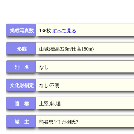
掲載写真数
136枚
すべて見る
形態
山城(標高326m/比高180m)
別 名
なし
文化財指定
なし/不明
遺 構
土塁,郭,堀
城 主
熊谷忠平?,丹羽氏?