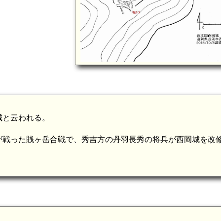
城と云われる。
が戦った賎ヶ岳合戦で、秀吉方の丹羽長秀の将兵が西岡城を改