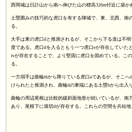
西岡城は日計山から南へ伸びた山の標高326m付近に築か
土塁囲みの技巧的な虎口を有する陣城で、東、北西、南
る。
大手は東の虎口dと推測されるが、そこから下る道は不明
度である。虎口dを入るともう一つ虎口eが存在していた
ivが存在することで、より堅固に虎口を固めている。この
る。
一方搦手は曲輪iiiから降りている虎口aであるが、そこ
けられたと推測され、曲輪iiの東端にある土塁bから出
曲輪の周辺尾根は比較的緩斜面地形が続いているが、南方
あり、尾根下に堀切dが存在する。これらの空間を兵站