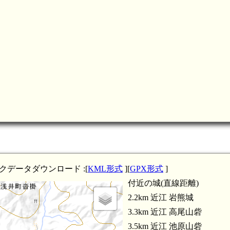
近江 
近江 柏谷
近江 橡谷山砦(
近江 行市山砦(4.6km)
近江 中谷
近江 行市山南砦(4.6km)
クデータダウンロード :[
KML形式
][
GPX形式
近江 別所山砦(4.8km)
]
付近の城(直線距離)
近江 山寺山砦(4.
2.2km 近江 岩熊城
3.3km 近江 高尾山砦
3.5km 近江 池原山砦