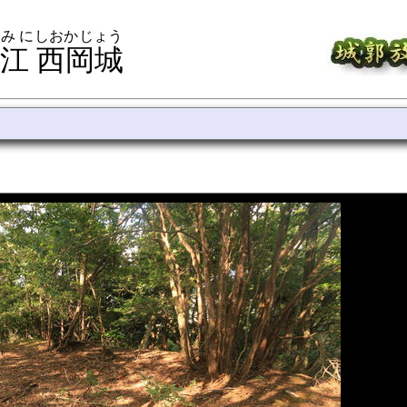
み にしおかじょう
江 西岡城