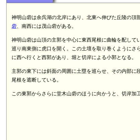
神明山砦は余呉湖の北岸にあり、北東へ伸びた丘陵の頂部、
砦
、南西には茂山砦がある。
神明山砦は山頂の主郭を中心に東西尾根に曲輪を配して
巡り南東側に虎口を開く。この土壇を取り巻くようにさ
に西へ行くと西郭があり、堀と切岸による小郭となる。
主郭の東下には斜面の周囲に土塁を巡らせ、その内部に
尾根を遮断している。
この東郭からさらに堂木山砦のほうに向かうと、切岸加