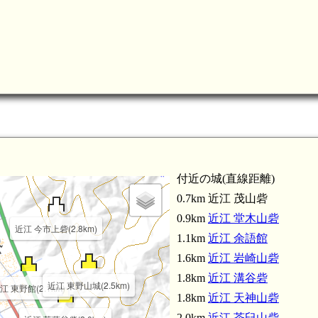
付近の城(直線距離)
0.7km 近江 茂山砦
0.9km
近江 堂木山砦
近江 今市上砦(2.8km)
1.1km
近江 余語館
1.6km
近江 岩崎山砦
1.8km
近江 溝谷砦
近江 東野山城(2.5km)
江 東野館(2.1km)
1.8km
近江 天神山砦
2.0km
近江 茶臼山砦