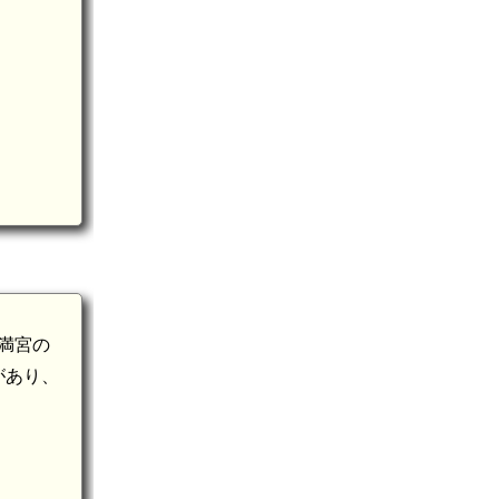
満宮の
があり、