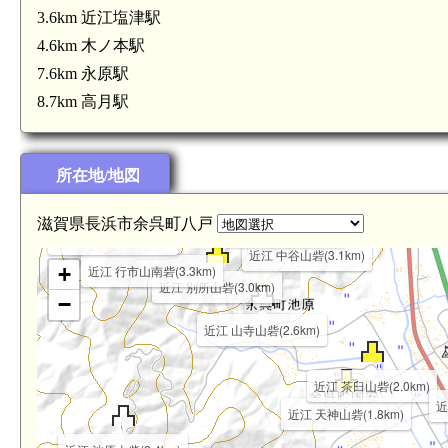
3.6km 近江塩津駅
4.6km 木ノ本駅
7.6km 永原駅
8.7km 高月駅
所在地/地図
近江 柏谷山砦(3.4km)
近江 林谷山砦(3.3km)
滋賀県長浜市余呉町八戸
近江 橡谷山砦(3.3km)
近江 行市山砦(3.7km)
近江 中谷山砦(3.1km)
+
近江 行市山南砦(3.3km)
近江 別所山砦(3.0km)
−
近江 山寺山砦(2.6km)
近江 茶臼山砦(2.0km)
近
近江 天神山砦(1.8km)