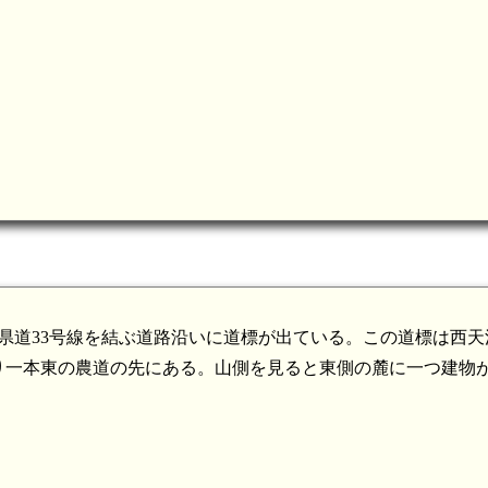
と県道33号線を結ぶ道路沿いに道標が出ている。この道標は西天
り一本東の農道の先にある。山側を見ると東側の麓に一つ建物