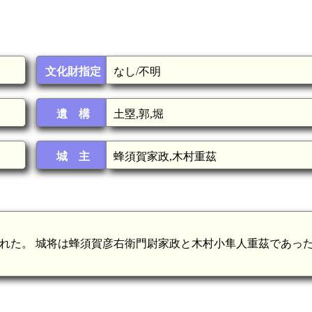
文化財指定
なし/不明
遺 構
土塁,郭,堀
城 主
蜂須賀家政,木村重茲
築かれた。 城将は蜂須賀彦右衛門尉家政と木村小隼人重茲であっ