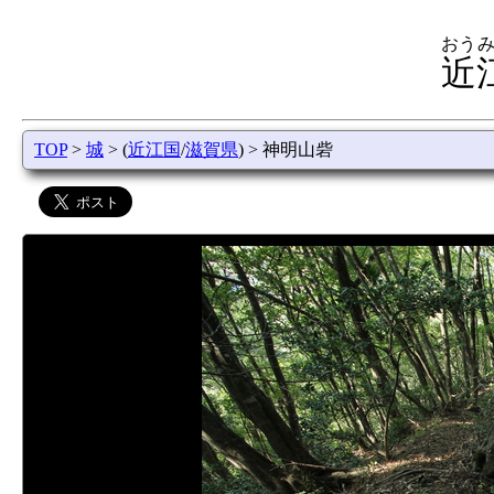
おうみ
近
TOP
>
城
> (
近江国
/
滋賀県
) > 神明山砦