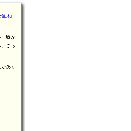
は
堂木山
を土塁が
し、さら
切があり