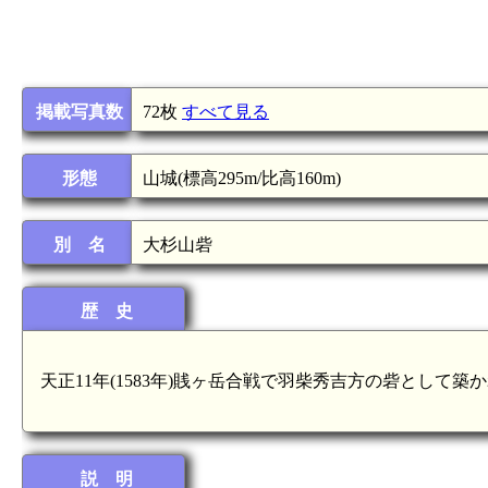
掲載写真数
72枚
すべて見る
形態
山城(標高295m/比高160m)
別 名
大杉山砦
歴 史
天正11年(1583年)賎ヶ岳合戦で羽柴秀吉方の砦として
説 明