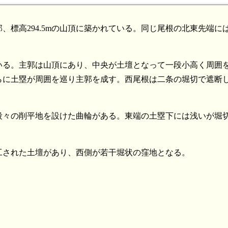
標高294.5mの山頂に築かれている。同じ尾根の北東先端に
いる。主郭は山頂にあり、中央が土壇となって一段小高く周囲
らに土塁が周囲を巡り主郭を成す。西尾根は二条の堀切で遮断
段々の削平地を設けた曲輪がある。東端の土塁下には浅いが堀
工された土壇があり、西側が若干堀状の窪地となる。