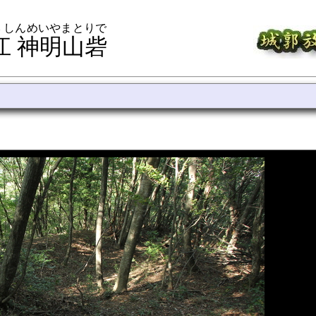
 しんめいやまとりで
江 神明山砦