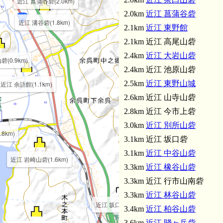
近江 菖蒲谷砦(2.0km)
2.0km
近江 菖蒲谷砦
近江 溝谷砦(1.8km)
2.1km
近江 東野館
2.1km 近江 高尾山砦
2.4km
近江 大岩山砦
(0.9km)
2.4km 近江 池原山砦
2.5km
近江 東野山城
近江 余語館(1.1km)
2.6km 近江 山寺山砦
2.8km 近江 今市上砦
3.0km
近江 別所山砦
8km)
3.1km 近江 坂口砦
3.1km
近江 中谷山砦
近江 岩崎山砦(1.6km)
3.3km
近江 橡谷山砦
3.3km 近江 行市山南砦
3.3km
近江 林谷山砦
近江 坂口砦(3.1km)
3.4km
近江 柏谷山砦
3.6km
近江 賤ヶ岳砦