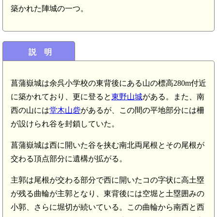
築かれた陣城の一つ。
説 明
菖蒲嶽城は余呉小学校の東背後にある山の標高280m付近
に築かれており、更に登ると
東野山城
がある。また、南
西の山には
堂木山砦
があるが、この間の平地部分には柵
が設けられ谷を封鎖していた。
菖蒲嶽城は西に開いた谷を挟む南北両尾根とその尾根が
交わる頂点部分に遺構が拡がる。
主郭は尾根が交わる部分で西に開いたコの字状に高土塁
が残る曲輪が主郭となり、東背後には空堀と土塁囲みの
小郭、さらに堀切が続いている。この曲輪から南西と西