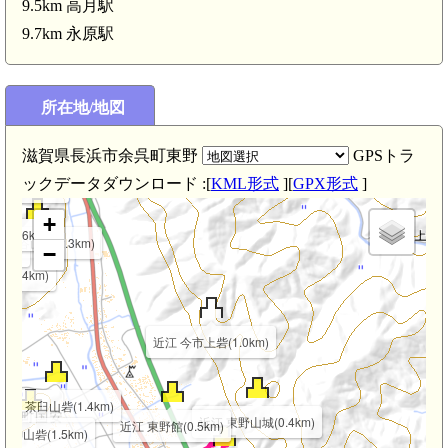
9.5km 高月駅
9.7km 永原駅
所在地/地図
滋賀県長浜市余呉町東野
GPSトラ
ックデータダウンロード :[
KML形式
][
GPX形式
]
砦(2.8km)
+
2.6km)
 林谷山砦(2.3km)
km)
−
2.4km)
近江 今市上砦(1.0km)
)
近江 茶臼山砦(1.4km)
近江 東野山城(0.4km)
近江 東野館(0.5km)
天神山砦(1.5km)