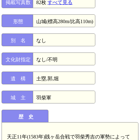
掲載写真数
82枚
すべて見る
形態
山城(標高280m/比高110m)
別 名
なし
文化財指定
なし/不明
遺 構
土塁,郭,堀
城 主
羽柴軍
歴 史
天正11年(1583年)賎ヶ岳合戦で羽柴秀吉の軍勢によって