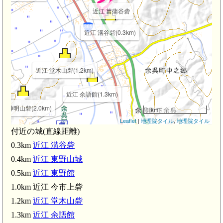
近江 菖蒲谷砦
近江 溝谷砦(0.3km)
近江 堂木山砦(1.2km)
近江 余語館(1.3km)
江 神明山砦(2.0km)
1 km
Leaflet
|
地理院タイル
,
地理院タイル
m)
付近の城(直線距離)
余呉駅(2.2km)
0.3km
近江 溝谷砦
0.4km
近江 東野山城
近江 岩崎山砦(2.5km)
0.5km
近江 東野館
1.0km 近江 今市上砦
1.2km
近江 堂木山砦
近江 坂口砦(3.4km)
1.3km
近江 余語館