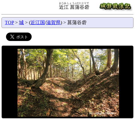
おうみ しょうぶだにとりで
近江 菖蒲谷砦
TOP
>
城
> (
近江国
/
滋賀県
) > 菖蒲谷砦