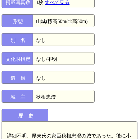
掲載写真数
1枚
すべて見る
形態
山城(標高50m/比高50m)
別 名
なし
文化財指定
なし/不明
遺 構
なし
城 主
秋根忠澄
歴 史
詳細不明。厚東氏の家臣秋根忠澄の城であった。後に小