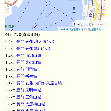
1 km
出光美術館駅(1.9km)
Leaflet
|
地理院タイル
,
地理院タイル
門司港駅(2.0km)
豊前 東明
付近の城(直線距離)
九州鉄道記念館駅(2.1km)
0.4km
長門 萩藩 壇ノ浦台場
0.9km
長門 萩藩 亀山台場
豊前 三角山城(2.7km)
1.2km
長門 南部山城
1.5km
長門 火の山城
1.5km
豊前 門司城
1.7km
長門 幡生城
2.1km
長門 萩藩 前田御茶屋台場
2.7km
豊前 東明寺城
2.7km
豊前 三角山城
3.8km
長門 大唐櫃山城
4.0km
長門 小唐櫃山城