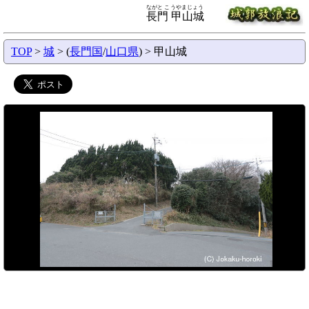
ながと こうやまじょう
長門 甲山城
TOP
>
城
> (
長門国
/
山口県
) > 甲山城