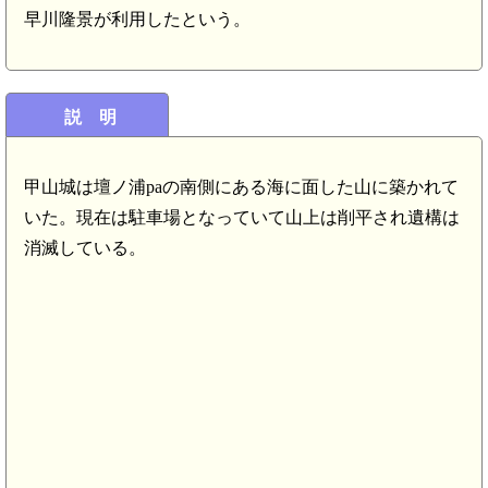
早川隆景が利用したという。
説 明
甲山城は壇ノ浦paの南側にある海に面した山に築かれて
いた。現在は駐車場となっていて山上は削平され遺構は
消滅している。
長門 且山城(7
長門 勝山御