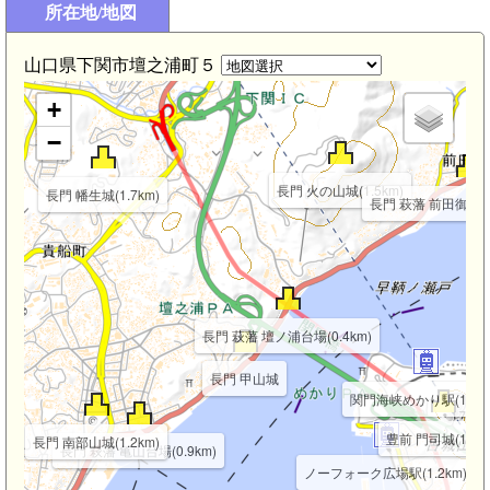
所在地/地図
山口県下関市壇之浦町５
+
−
長門 火の山城(1.5km)
長門 幡生城(1.7km)
長門 萩藩 前田御茶屋台
長門 萩藩 壇ノ浦台場(0.4km)
長門 甲山城
関門海峡めかり駅(1.3km
豊前 門司城(1.5k
長門 南部山城(1.2km)
長門 萩藩 亀山台場(0.9km)
ノーフォーク広場駅(1.2km)