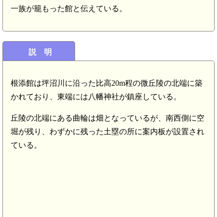
一族が籠もった館と伝えている。
説 明
根添館は坪沼川に沿った比高20m程の微丘陵の北端に築
愛子駅(9.0km)
かれており、東端には八幡神社が鎮座している。
丘陵の北端にある曲輪は畑となっているが、南西側に空
堀が残り、わずかに残った土塁の所に案内板が設置され
陸奥 御殿館(8.3km)
ている。
陸奥 南館(下愛子)(8.2km)