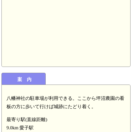
案 内
陸奥 茂庭大館(4.8km)
八幡神社の駐車場が利用できる。ここから坪沼農園の看
板の方に歩いて行けば城跡にたどり着く。
陸
最寄り駅(直線距離)
陸奥 茂庭西館(4
9.0km 愛子駅