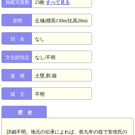
掲載写真数
23枚
すべて見る
形態
丘城(標高130m/比高20m)
別 名
なし
文化財指定
なし/不明
遺 構
土塁,郭,堀
城 主
不明
歴 史
詳細不明。地元の伝承によれば、前九年の役で安倍氏の