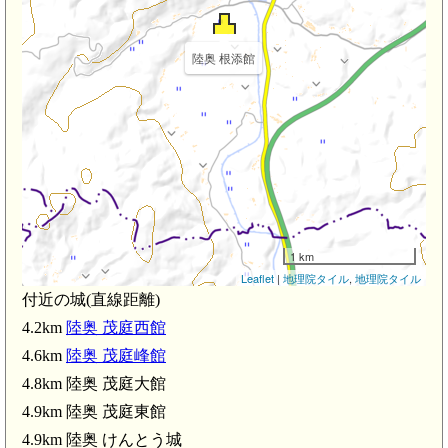
陸奥 根添館
1 km
Leaflet
|
地理院タイル
,
地理院タイル
付近の城(直線距離)
4.2km
陸奥 茂庭西館
4.6km
陸奥 茂庭峰館
4.8km 陸奥 茂庭大館
4.9km 陸奥 茂庭東館
4.9km 陸奥 けんとう城