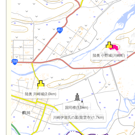
陸奥 小野城(川崎町)
陸奥 川崎城(2.0km)
国司檀(1.5km)
砂金氏の墓(龍雲寺)(1.6km)
川崎伊達氏の墓(龍雲寺)(1.7km)
5km)