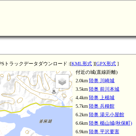
陸奥 湯
PSトラックデータダウンロード :[
KML形式
][
GPX形式
]
付近の城(直線距離)
2.0km
陸奥 川崎城
3.5km
陸奥 前川本城
4.4km
陸奥 上楯城
5.7km
陸奥 兵糧館
6.2km
陸奥 湯元小屋館
6.6km
陸奥 楯山城(秋保町)
6.9km
陸奥 平沢要害