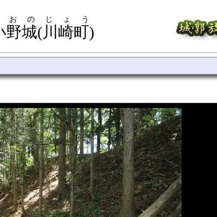
 おのじょう
小野城(川崎町)