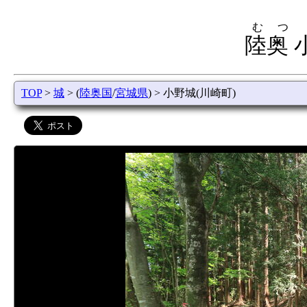
むつ
陸奥 
TOP
>
城
> (
陸奥国
/
宮城県
) > 小野城(川崎町)