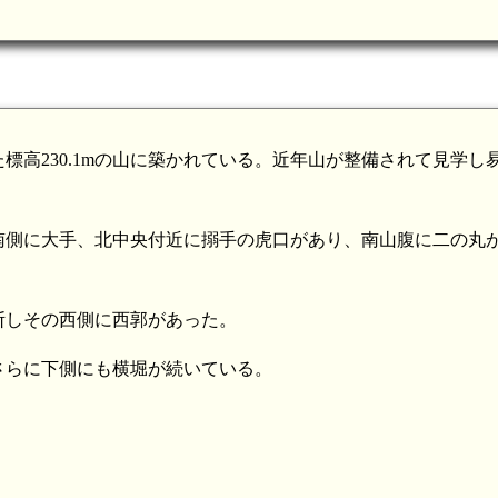
高230.1mの山に築かれている。近年山が整備されて見学し
南側に大手、北中央付近に搦手の虎口があり、南山腹に二の丸
断しその西側に西郭があった。
さらに下側にも横堀が続いている。
陸奥 境野山城(8.2km)