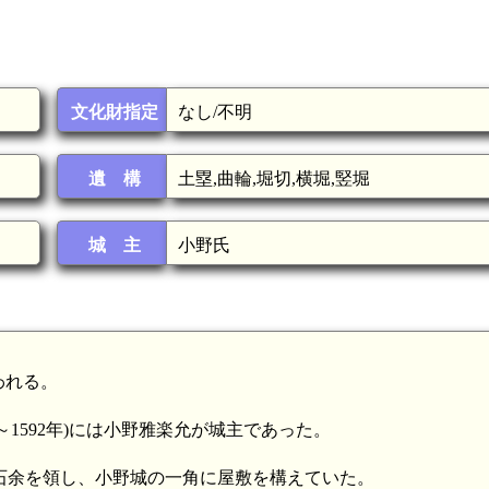
文化財指定
なし/不明
遺 構
土塁,曲輪,堀切,横堀,竪堀
城 主
小野氏
われる。
～1592年)には小野雅楽允が城主であった。
1石余を領し、小野城の一角に屋敷を構えていた。