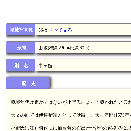
掲載写真数
56枚
すべて見る
形態
山城(標高230m/比高60m)
別 名
牛ヶ館
歴 史
築城年代は定かではないが小野氏によって築かれたと云
天文の乱では伊達晴宗方として活躍し、天正年間(1573年
小野氏は江戸時代には仙台藩の召出(一番座)の家格で42