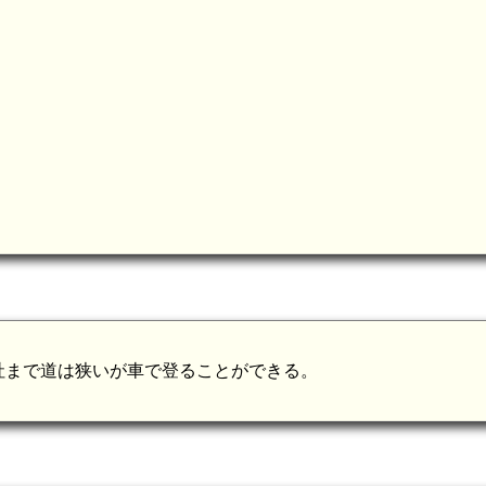
陸奥 境野平城(7.7km)
陸奥 長楯城(7.2km)
楯山城(秋保町)(6.6km)
社まで道は狭いが車で登ることができる。