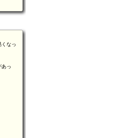
易くなっ
があっ