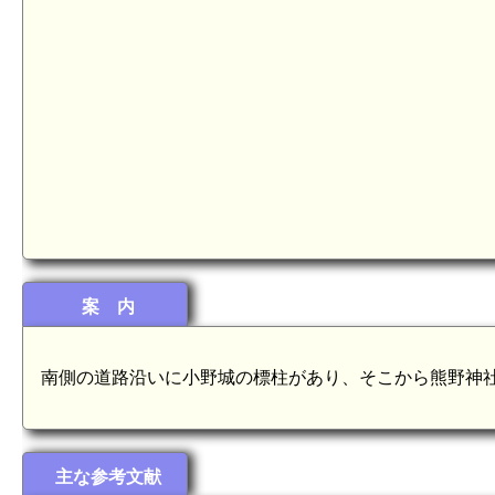
陸奥 
案 内
南側の道路沿いに小野城の標柱があり、そこから熊野神
主な参考文献