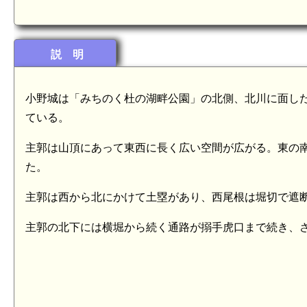
説 明
小野城は「みちのく杜の湖畔公園」の北側、北川に面した標
ている。
主郭は山頂にあって東西に長く広い空間が広がる。東の
た。
主郭は西から北にかけて土塁があり、西尾根は堀切で遮
主郭の北下には横堀から続く通路が搦手虎口まで続き、
陸奥 豊後館(8.7km)