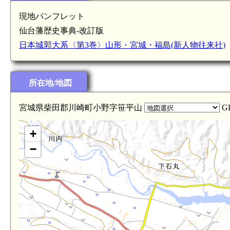
現地パンフレット
仙台藩歴史事典-改訂版
日本城郭大系〈第3巻〉山形・宮城・福島(新人物往来社)
所在地/地図
宮城県柴田郡川崎町小野字笹平山
G
+
−