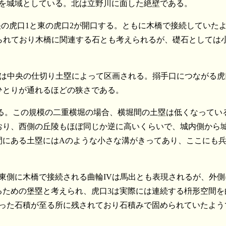
側を城域としている。北は立野川に面した絶壁である。
央の虎口1と東の虎口2が開口する。ともに木橋で接続していた
られており木橋に関連する石とも考えられるが、礎石としては
れらは中央の仕切り土塁によって区画される。搦手口につながる虎
ひとりが通れるほどの狭さである。
ある。この規模の二重横堀の場合、横堀間の土塁は低くなってい
おり、西側の丘陵もほぼ同じか逆に高いくらいで、城内側から
間にある土塁にはAのような小さな溝がきってあり、ここにも
東側に木橋で接続される曲輪IVは馬出とも表現されるが、外側
ための堡塁と考えられ、虎口3は実際には連続する枡形空間を
使った石積が至る所に残されており石積みで固められていたよう