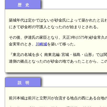
歴 史
築城年代は定かではないが砂金氏によって築かれたと云われる。
にきて砂金村の守護人となったのが始まりとされる。
その後、伊達氏の家臣となり、天正3年(1575年)砂金常久
金実常のとき、
川崎城
を築いて移った。
『東北の名城を歩く 南東北編: 宮城・福島・山形』で
達側の拠点となったのが砂金の地であったことから、こ
説 明
前川本城は前川と立野川が合流する地点の西にある台地