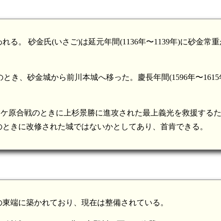
 砂金氏(いさご)は延元年間(1136年〜1139年)に砂金常
のとき、砂金城から前川本城へ移った。慶長年間(1596年〜1615
は関ケ原合戦のときに上杉景勝に進攻された最上義光を救援する
のときに改修された城ではないかとしてあり、首肯できる。
の東端に築かれており、現在は整備されている。