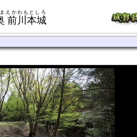
 まえかわもとしろ
奥 前川本城