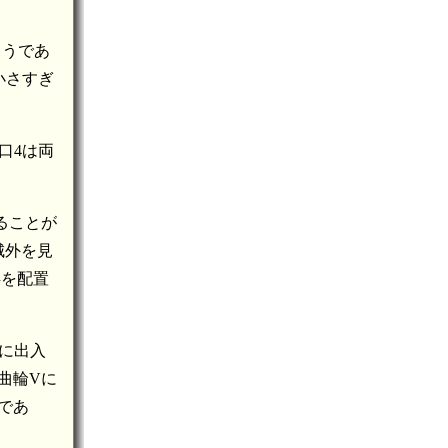
ようであ
小さすぎ
口4は両
ることが
城外を見
兵を配置
に出入
曲輪Vに
であ