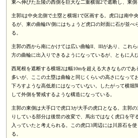
東へ伸びた丘陵の西側を巨大な二重横堀2で遮断し、東
主郭Iは中央北側で土塁と横堀1で区画する。虎口は南中
るが、東の曲輪IV側にはちょうど虎口の対面に石が並べ
る。
主郭の西から南にかけては広い曲輪II、IIIがあり、こ
方の曲輪に出入りできるようになっているが、ともに人
西尾根を遮断する横堀2は幅10mを超える大きなもので
多いが、ここの土塁は曲輪と同じくらいの高さになって
下ろすような高低差にはなっていない。したがって横堀
して外側を警戒するような構造になっている。
主郭の東側は大手口で虎口3が大手の虎口となる。主郭の
りしている部分は後世の改変で、馬出ではなく虎口を守る
入っていたと考えられる。この虎口3周辺には川原石を
る。