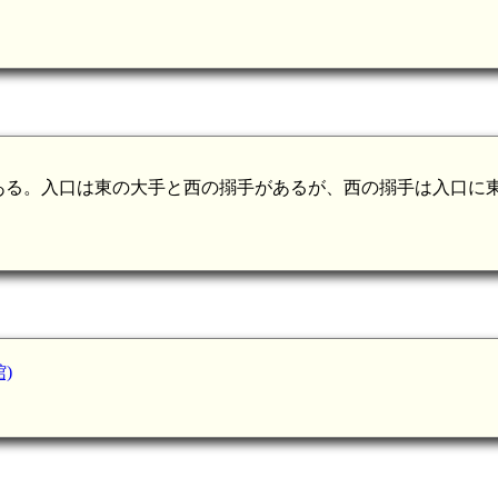
ある。入口は東の大手と西の搦手があるが、西の搦手は入口に
。
)