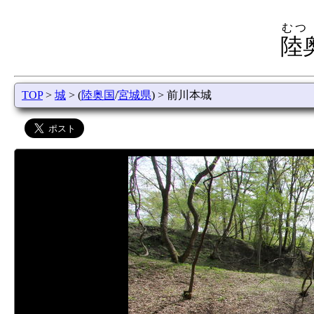
むつ
陸
TOP
>
城
> (
陸奥国
/
宮城県
) > 前川本城