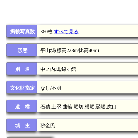
掲載写真数
360枚
すべて見る
形態
平山城(標高228m/比高40m)
別 名
中ノ内城,錦ヶ館
文化財指定
なし/不明
遺 構
石積,土塁,曲輪,堀切,横堀,竪堀,虎口
城 主
砂金氏