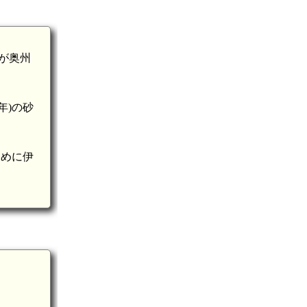
重が奥州
年)の砂
ために伊