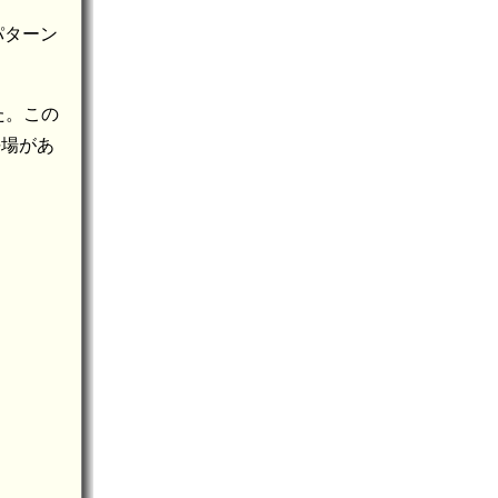
パターン
た。この
平場があ
陸奥 長楯城(9.9km)
)(9.3km)