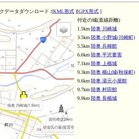
クデータダウンロード :[
KML形式
][
GPX形式
]
付近の城(直線距離)
1.5km
陸奥 川崎城
3.5km
陸奥 小野城(川崎町)
5.5km
陸奥 兵糧館
6.6km
陸奥 平沢要害
7.1km
陸奥 上楯城
陸奥 小野城(川崎町)(3.5km)
9.3km
陸奥 楯山城(秋保町)
9.6km
陸奥 湯元小屋館
9.7km
陸奥 村田館
9.9km
陸奥 長楯城
陸奥 川崎城(1.5km)
国司檀(2.2km)
砂金氏の墓(龍雲寺)(2.3km)
川崎伊達氏の墓(龍雲寺)(2.2km)