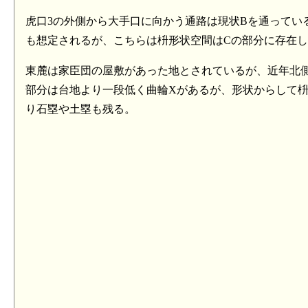
虎口3の外側から大手口に向かう通路は現状Bを通ってい
も想定されるが、こちらは枡形状空間はCの部分に存在
東麓は家臣団の屋敷があった地とされているが、近年北
部分は台地より一段低く曲輪Xがあるが、形状からして
り石塁や土塁も残る。