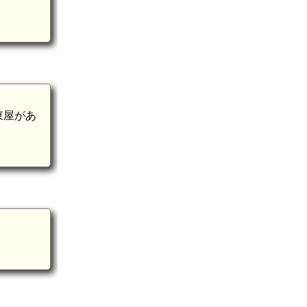
陸奥 湯元小屋館(9.
東屋があ