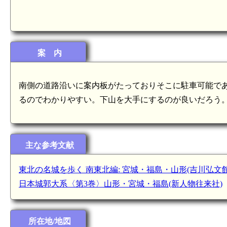
案 内
南側の道路沿いに案内板がたっておりそこに駐車可能で
るのでわかりやすい。下山を大手にするのが良いだろう
主な参考文献
東北の名城を歩く 南東北編: 宮城・福島・山形(吉川弘文館
日本城郭大系〈第3巻〉山形・宮城・福島(新人物往来社)
所在地/地図