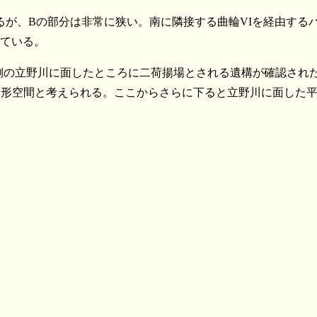
るが、Bの部分は非常に狭い。南に隣接する曲輪VIを経由する
している。
側の立野川に面したところに二荷揚場とされる遺構が確認され
枡形空間と考えられる。ここからさらに下ると立野川に面した
陸奥 楯山城(秋保町