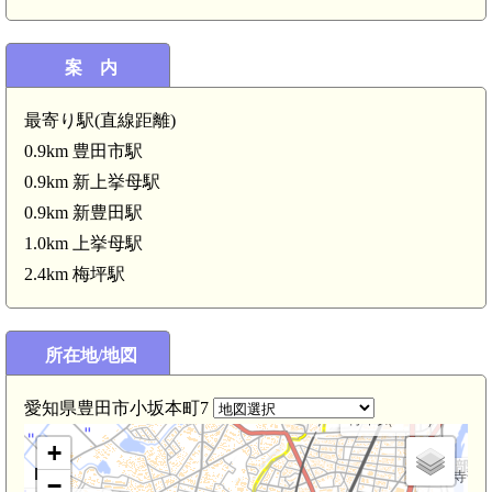
案 内
最寄り駅(直線距離)
0.9km 豊田市駅
0.9km 新上挙母駅
0.9km 新豊田駅
1.0km 上挙母駅
2.4km 梅坪駅
所在地/地図
愛知県豊田市小坂本町7
梅坪駅(2.4km)
+
三河 寺部城(
−