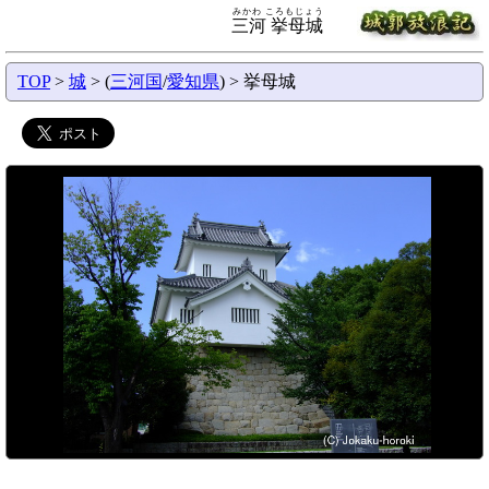
みかわ ころもじょう
三河 挙母城
TOP
>
城
> (
三河国
/
愛知県
) > 挙母城