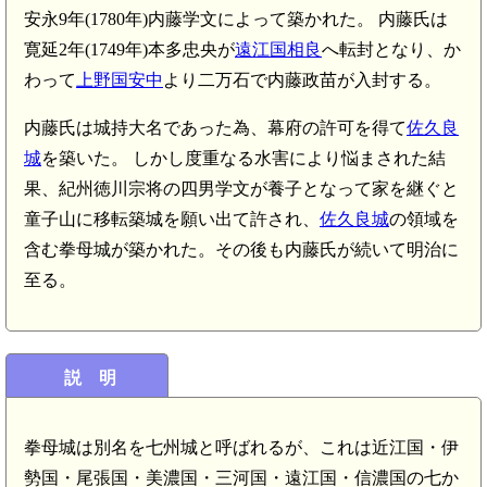
安永9年(1780年)内藤学文によって築かれた。 内藤氏は
寛延2年(1749年)本多忠央が
遠江国相良
へ転封となり、か
わって
上野国安中
より二万石で内藤政苗が入封する。
内藤氏は城持大名であった為、幕府の許可を得て
佐久良
城
を築いた。 しかし度重なる水害により悩まされた結
果、紀州徳川宗将の四男学文が養子となって家を継ぐと
童子山に移転築城を願い出て許され、
佐久良城
の領域を
含む拳母城が築かれた。その後も内藤氏が続いて明治に
至る。
説 明
拳母城は別名を七州城と呼ばれるが、これは近江国・伊
勢国・尾張国・美濃国・三河国・遠江国・信濃国の七か