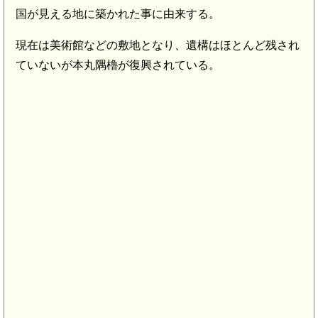
国が見える地に築かれた事に由来する。
現在は美術館などの敷地となり、遺構はほとんど残され
ていないが本丸隅櫓が復興されている。
城(6.9km)
km)