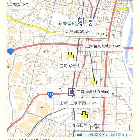
河 宮口城(2.1km)
新豊田駅(0.9km)
豊田市駅(0.9km)
三河 佐久良城(1.0km)
三河 森
三河 挙母城
三河 金谷城(0.9km)
新上挙母駅(0.9km)
上挙母駅(1.0km)
三河 長田館(1.5km)
1 km
Leaflet
|
地理院タイル
,
地理院タイル