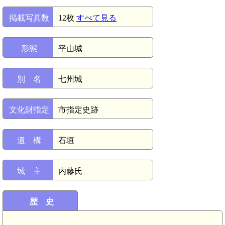
掲載写真数
12枚
すべて見る
形態
平山城
別 名
七州城
文化財指定
市指定史跡
遺 構
石垣
城 主
内藤氏
歴 史