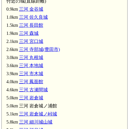
付近の城(直線距離)
0.9km
三河 金谷城
1.0km
三河 佐久良城
1.5km
三河 長田館
1.9km
三河 森城
2.1km
三河 宮口城
2.6km
三河 寺部城(豊田市)
3.0km
三河 丸根城
3.6km
三河 本地城
3.9km
三河 市木城
4.0km
三河 鳳面館
4.6km
三河 古瀬間城
5.0km
三河 岩倉城
5.0km 三河 岩倉城ノ浦館
5.1km
三河 岩倉城ノ峠城
5.8km
三河 細川城山城