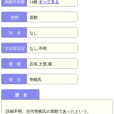
掲載写真数
14枚
すべて見る
形態
居館
別 名
なし
文化財指定
なし/不明
遺 構
石垣,土塁,堀
城 主
壱岐氏
歴 史
詳細不明。古代壱岐氏の居館であったという。