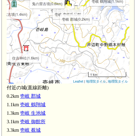
壱岐 鶴翔城(1.1km)
鬼の窟古墳(0.6km)
壱岐国分寺(0.1km)
双六古墳(1.4km)
壱岐 壱岐氏居館
壱岐 郡城(0.2km)
住吉神社(1.6km)
1 km
Leaflet
|
地理院タイル
,
地理院タイル
付近の城(直線距離)
0.2km
壱岐 郡城
1.1km
壱岐 鶴翔城
1.3km
壱岐 生池城
3.1km
壱岐 御館所
壱岐 覩城(3.
3.3km
壱岐 覩城