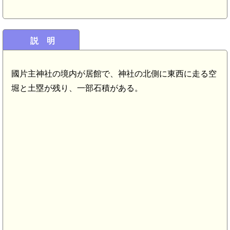
説 明
國片主神社の境内が居館で、神社の北側に東西に走る空
壱岐 一尾城(6.1km)
堀と土塁が残り、一部石積がある。
km)
1km)
 高津城(5.5km)