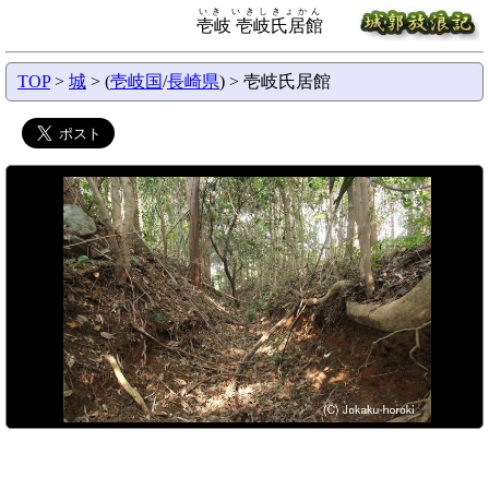
いき いきしきょかん
壱岐 壱岐氏居館
TOP
>
城
> (
壱岐国
/
長崎県
) > 壱岐氏居館