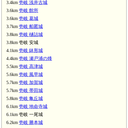
興神社(3.4km)
3.4km
壱岐 浅井古城
壱岐 浅井古城(3.4km)
3.6km
壱岐 館所
総社神社(3.7km)
3.6km
壱岐 葛城
長男神社(4.1km)
 鉢形城(4.1km)
3.7km
壱岐 船匿城
3.8km
壱岐 樋詰城
3.8km 壱岐 安城
4.1km
壱岐 鉢形城
4.4km
壱岐 瀬戸浦の烽
5.5km
壱岐 高津城
5.6km
壱岐 風早城
)
5.7km
壱岐 加賀城
壱岐 帯田城(5.7km)
5.7km
壱岐 帯田城
5.8km
壱岐 亀丘城
6.1km
壱岐 地命寺城
6.1km 壱岐 一尾城
壱岐 岳ノ辻の烽(6.5km)
6.2km
壱岐 勝本城