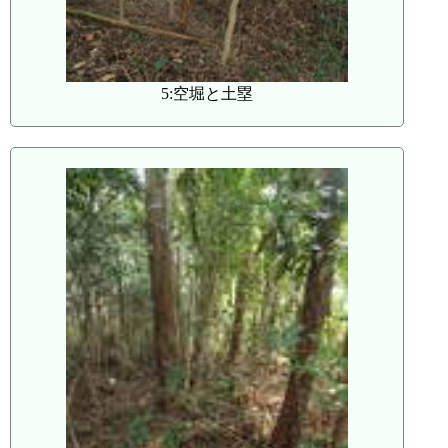
5:空堀と土塁