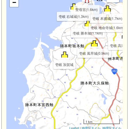
壱
−
聖母宮(1.6km)
壱岐 右城城(1.3km)
壱岐 本浦城(1.7km)
壱岐 地命寺城(1.6km)
壱岐 勝本城(1.1km)
壱岐 高津城(1
壱岐 風早城(0.9km)
壱岐 加賀城
1 km
Leaflet
|
地理院タイル
,
地理院タイル