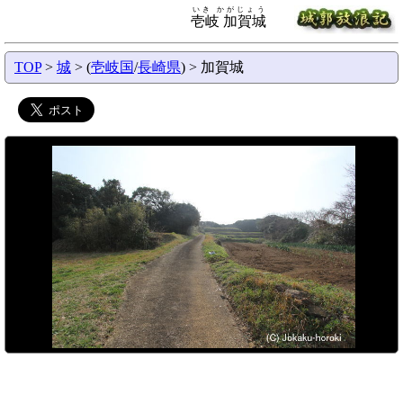
いき かがじょう
壱岐 加賀城
TOP
>
城
> (
壱岐国
/
長崎県
) > 加賀城