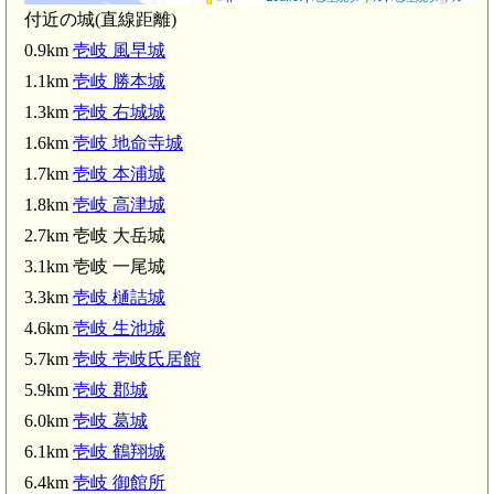
付近の城(直線距離)
0.9km
壱岐 風早城
1.1km
壱岐 勝本城
1.3km
壱岐 右城城
1.6km
壱岐 地命寺城
1.7km
壱岐 本浦城
1.8km
壱岐 高津城
2.7km 壱岐 大岳城
3.1km 壱岐 一尾城
掛木古墳(4.1
3.3km
壱岐 樋詰城
百合畑古墳群
4.6km
壱岐 生池城
壱岐
笹塚古墳(
5.7km
壱岐 壱岐氏居館
5.9km
壱岐 郡城
双六古墳(
6.0km
壱岐 葛城
6.1km
壱岐 鶴翔城
藤原理忠精忠碑(5.0km)
藤原理忠の墓(5.1km)
6.4km
壱岐 御館所