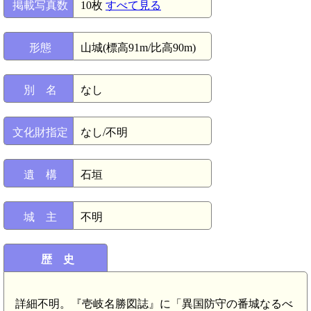
掲載写真数
10枚
すべて見る
形態
山城(標高91m/比高90m)
別 名
なし
文化財指定
なし/不明
遺 構
石垣
城 主
不明
歴 史
詳細不明。『壱岐名勝図誌』に「異国防守の番城なるべ