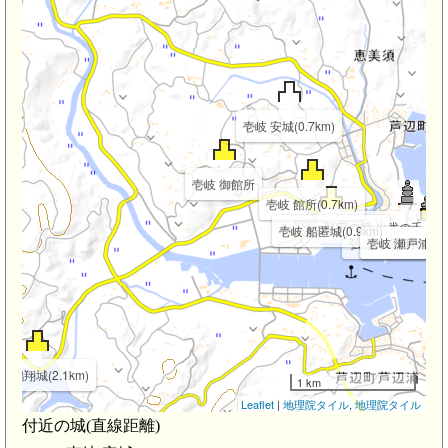
壱岐 安城(0.7km)
壱岐 御館所
壱岐 館所(0.7km)
弘安の役 少弐の千人塚(1
壱岐 船匿城(0.9km)
弘安の役 瀬戸浦古戦
壱岐 瀬戸浦の烽(
少弐資時の墓(1.
岐 鶴翔城(2.1km)
1 km
Leaflet
|
地理院タイル
,
地理院タイル
付近の城(直線距離)