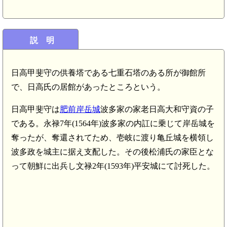
説 明
日高甲斐守の供養塔である七重石塔のある所が御館所
で、日高氏の居館があったところという。
日高甲斐守は
肥前岸岳城
波多家の家老日高大和守資の子
である。永禄7年(1564年)波多家の内訌に乗じて岸岳城を
奪ったが、奪還されてため、壱岐に渡り亀丘城を横領し
波多政を城主に据え支配した。その後松浦氏の家臣とな
って朝鮮に出兵し文禄2年(1593年)平安城にて討死した。