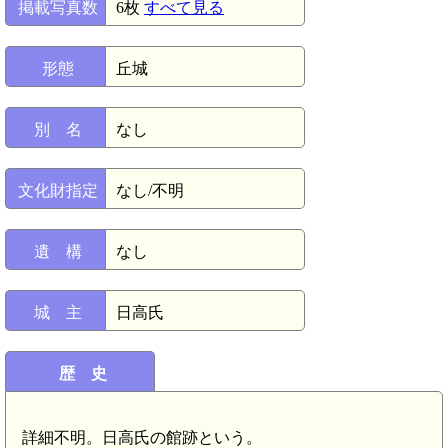
掲載写真数
6枚
すべて見る
形態
丘城
別 名
なし
文化財指定
なし/不明
遺 構
なし
城 主
日高氏
歴 史
詳細不明。日高氏の館跡という。