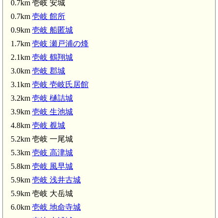
0.7km 壱岐 安城
0.7km
壱岐 館所
0.9km
壱岐 船匿城
1.7km
壱岐 瀬戸浦の烽
2.1km
壱岐 鶴翔城
3.0km
壱岐 郡城
3.1km
壱岐 壱岐氏居館
3.2km
壱岐 樋詰城
3.9km
壱岐 生池城
4.8km
壱岐 覩城
5.2km 壱岐 一尾城
5.3km
壱岐 高津城
壱岐 覩城(4.8km)
5.8km
壱岐 風早城
5.9km
壱岐 浅井古城
大塚山古墳(5.0km)
興神社(5.2km)
松浦久信夫婦の拝塔(安国寺)(5.1km)
安国寺(5.1km)
5.9km 壱岐 大岳城
.8km)
6.0km
壱岐 地命寺城