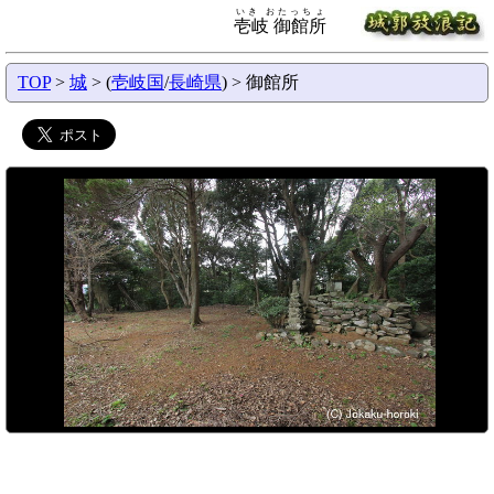
いき おたっちょ
壱岐 御館所
TOP
>
城
> (
壱岐国
/
長崎県
) > 御館所