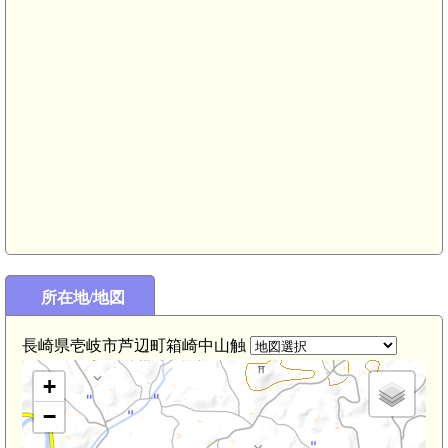
所在地/地図
長崎県壱岐市芦辺町箱崎中山触
)
+
−