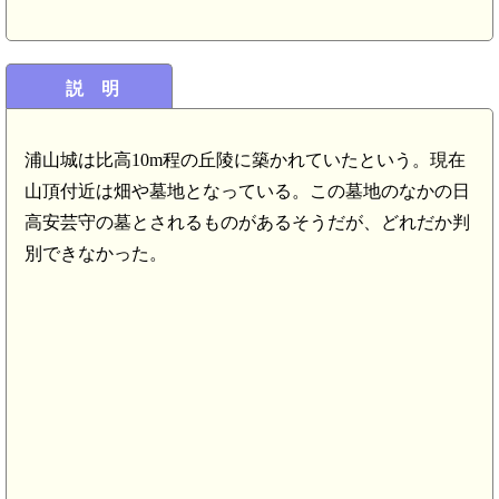
壱岐 御館所(7.4km)
壱岐 館所(7.3km)
説 明
弘安の役 少弐の千人塚(7.2k
壱岐 船匿城(7.1km)
弘安の役 瀬戸浦古戦場(7.
壱岐 瀬戸浦の烽(7.1
少弐資時の墓(7.1km
浦山城は比高10m程の丘陵に築かれていたという。現在
山頂付近は畑や墓地となっている。この墓地のなかの日
高安芸守の墓とされるものがあるそうだが、どれだか判
別できなかった。
城(6.2km)