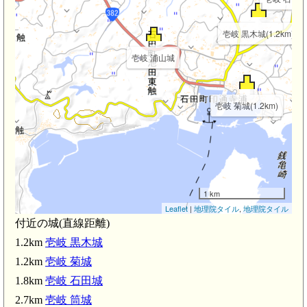
壱岐 黒木城(1.2km)
壱岐 浦山城
壱岐 菊城(1.2km)
1 km
Leaflet
|
地理院タイル
,
地理院タイル
付近の城(直線距離)
1.2km
壱岐 黒木城
1.2km
壱岐 菊城
1.8km
壱岐 石田城
2.7km
壱岐 筒城