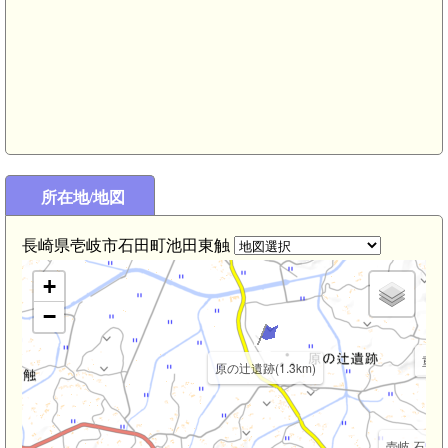
壱岐 覩城(2.9km)
所在地/地図
大塚山古墳(2.4km)
興神社(2.8km)
松浦久信夫婦の拝塔(安国寺)(2.3km)
安国寺(2.3km)
長崎県壱岐市石田町池田東触
m)
+
−
重山塚
原の辻遺跡(1.3km)
壱岐 石田城(