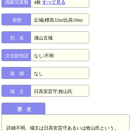
掲載写真数
4枚
すべて見る
形態
丘城(標高32m/比高10m)
別 名
浦山古城
文化財指定
なし/不明
遺 構
なし
城 主
日高安芸守,牧山氏
歴 史
壱岐 安城(7.9km)
詳細不明。城主は日高安芸守あるいは牧山氏という。