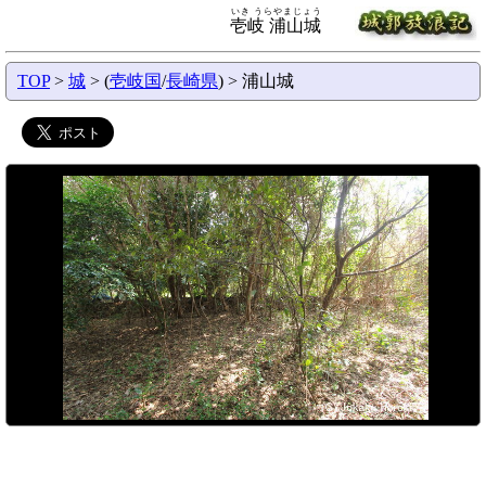
いき うらやまじょう
壱岐 浦山城
TOP
>
城
> (
壱岐国
/
長崎県
) > 浦山城