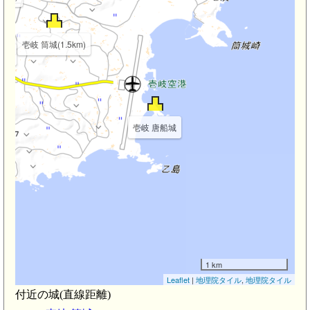
壱岐 筒城(1.5km)
km)
壱岐 唐船城
1 km
Leaflet
|
地理院タイル
,
地理院タイル
付近の城(直線距離)