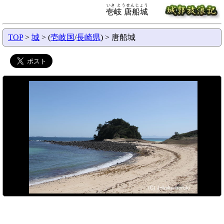
いき とうせんじょう
壱岐 唐船城
TOP
>
城
> (
壱岐国
/
長崎県
) > 唐船城