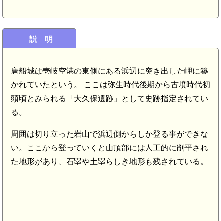
説 明
唐船城は壱岐空港の東側にある浜辺に突き出した岬に築
かれていたという。 ここは弥生時代後期から古墳時代初
m)
頭頃とみられる「大久保遺跡」として史跡指定されてい
る。
周囲は切り立った岩山で浜辺側からしか登る事ができな
い。ここから登っていくと山頂部には人工的に削平され
た地形があり、石塁や土塁らしき地形も残されている。