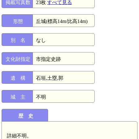
掲載写真数
23枚
すべて見る
形態
丘城(標高14m/比高14m)
別 名
なし
文化財指定
市指定史跡
遺 構
石垣,土塁,郭
城 主
不明
歴 史
詳細不明。