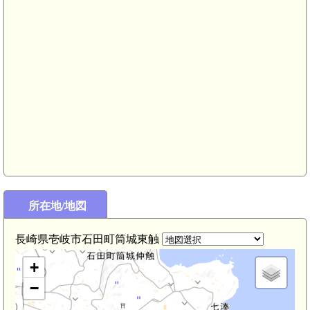
はらほげ地蔵(4.1km)
所在地/地図
長崎県壱岐市石田町筒城東触
+
−
4km)