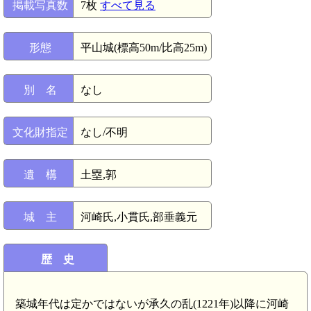
掲載写真数
7枚
すべて見る
形態
平山城(標高50m/比高25m)
別 名
なし
文化財指定
なし/不明
遺 構
土塁,郭
城 主
河崎氏,小貫氏,部垂義元
歴 史
築城年代は定かではないが承久の乱(1221年)以降に河崎