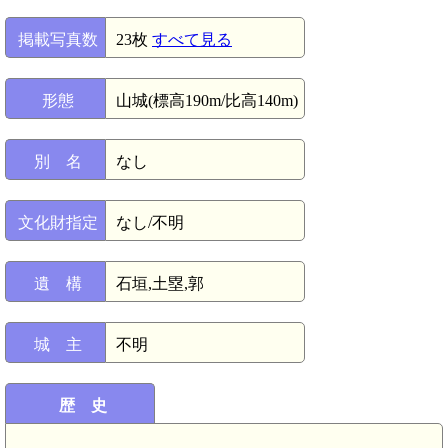
掲載写真数
23枚
すべて見る
形態
山城(標高190m/比高140m)
別 名
なし
文化財指定
なし/不明
遺 構
石垣,土塁,郭
城 主
不明
歴 史