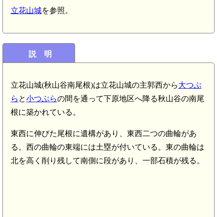
立花山城
を参照。
説 明
立花山城(秋山谷南尾根)は立花山城の主郭西から
大つぶ
ら
と
小つぶら
の間を通って下原地区へ降る秋山谷の南尾
根に築かれている。
東西に伸びた尾根に遺構があり、東西二つの曲輪があ
る。西の曲輪の東端には土塁が付いている。東の曲輪は
北を高く削り残して南側に段があり、一部石積が残る。