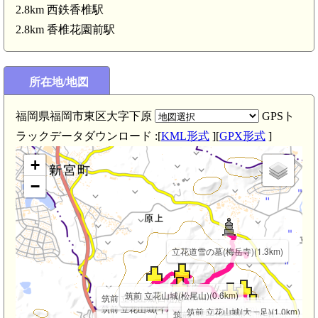
2.8km 西鉄香椎駅
2.8km 香椎花園前駅
所在地/地図
筑前 古子城(3.1km)
福岡県福岡市東区大字下原
GPSト
ラックデータダウンロード :[
KML形式
][
GPX形式
]
+
−
立花道雪の墓(梅岳寺)(1.3km)
筑前 立花山城(松尾山)(0.6km)
筑前 立花山城(白岳)(0.5km)
筑前 立花山城(イバノヲ・大タヲ)(0.4km)
筑前 立花山城(大一足)(1.0km)
筑前 立花山城(馬責場)(0.8km)