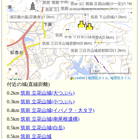
筑前 立花山城(大つぶら)(0.2km)
筑前 立花山城(小つぶら)(0.3km)
筑前 立花山城(0.5km)
筑前 立花山城(小一足)(1.1km)
筑前 立花山城(南尾根遺構)(0.5km)
筑前 立花山城(秋山谷南尾根)
浦宗勝の墓(宗勝寺)(1.0km)
筑前 下山田城(1.0km)
km)
筑前 三日月山城砦群FG(0.7km)
筑前 三日月山城砦群A(0.9km)
筑前 三日月山城砦群H(0.9km)
筑前 三日月山城砦群BCD(1.3km)
1 km
Leaflet
|
地理院タイル
,
地理院タイル
付近の城(直線距離)
km)
2.7km)
筑前 城ノ越山城砦群A(2.1km)
0.2km
筑前 立花山城(大つぶら)
0.3km
筑前 立花山城(小つぶら)
筑前 城ノ越山城砦群B(2.5km)
筑前 御飯山城(2.6km)
0.4km
筑前 立花山城(イバノヲ・大タヲ)
0.5km
筑前 立花山城(南尾根遺構)
0.5km
筑前 立花山城(白岳)
0.5km
筑前 立花山城