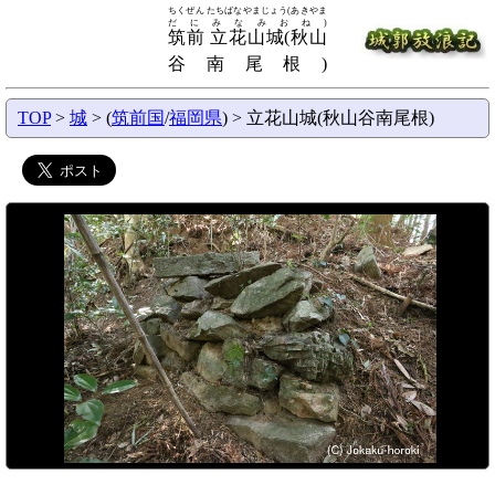
ちくぜん たちばなやまじょう(あきやま
だにみなみおね)
筑前 立花山城(秋山
谷南尾根)
TOP
>
城
> (
筑前国
/
福岡県
) > 立花山城(秋山谷南尾根)