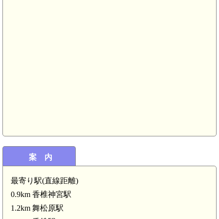
筑前 古子城(5.
案 内
最寄り駅(直線距離)
0.9km 香椎神宮駅
1.2km 舞松原駅