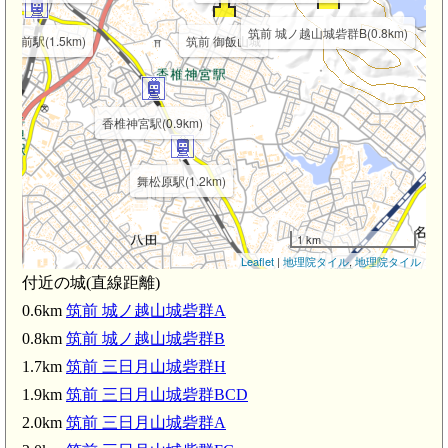
筑前 城ノ越山城砦群B(0.8km)
椎宮前駅(1.5km)
筑前 御飯山城
香椎神宮駅(0.9km)
舞松原駅(1.2km)
1 km
Leaflet
|
地理院タイル
,
地理院タイル
付近の城(直線距離)
0.6km
筑前 城ノ越山城砦群A
0.8km
筑前 城ノ越山城砦群B
1.7km
筑前 三日月山城砦群H
1.9km
筑前 三日月山城砦群BCD
2.0km
筑前 三日月山城砦群A