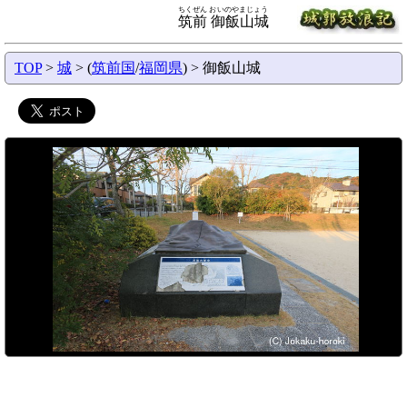
ちくぜん おいのやまじょう
筑前 御飯山城
TOP
>
城
> (
筑前国
/
福岡県
) > 御飯山城