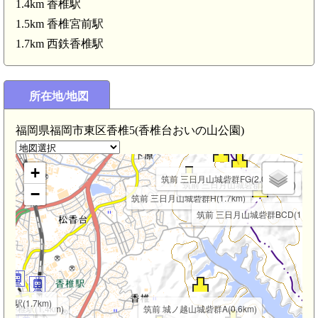
1.4km 香椎駅
1.5km 香椎宮前駅
立花道雪の墓(梅岳寺)(3.7km)
1.7km 西鉄香椎駅
筑前 立花山城(松尾山)(3.1km)
筑前 立花山城(白岳)(3.0km)
筑前 立花山城(イバノヲ・大タヲ)(2.9km)
筑前 立花山城(大一足)(3.1
筑前 立花山城(馬責場)(3.0km
所在地/地図
筑前 立花山城(大つぶら)(2.7km)
筑前 立花山城(小つぶら)(2.8km)
筑前 立花山城(2.8km)
筑前 立花山城(小一足)(3
筑前 立花山城(南尾根遺構)(2.7km)
筑前 立花山城(秋山谷南尾根)(2.6km)
福岡県福岡市東区香椎5(香椎台おいの山公園)
浦宗勝の墓(宗勝寺)(2.4km)
筑前 下山田城(2.7k
+
筑前 三日月山城砦群FG(2.0km)
筑前 三日月山城砦群A(2.0km)
−
筑前 三日月山城砦群H(1.7km)
筑前 三日月山城砦群BCD(1.9km
椎駅(1.7km)
香椎駅(1.4km)
筑前 城ノ越山城砦群A(0.6km)