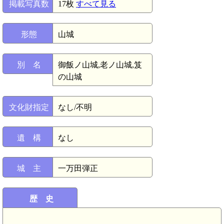
掲載写真数
17枚
すべて見る
形態
山城
別 名
御飯ノ山城,老ノ山城,笈
の山城
文化財指定
なし/不明
遺 構
なし
城 主
一万田弾正
歴 史