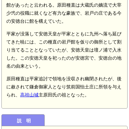
館があったと云われる。原田種直は大蔵氏の嫡流で大宰
少弐の役職に就くなど有力な豪族で、岩戸の庄である今
の安徳台に館を構えていた。
平家が没落して安徳天皇が平家とともに九州へ落ち延び
てきた暁には、この種直の岩戸館を仮りの御所として割
り当てることとなっていたが、安徳天皇は壇ノ浦で入水
した。この安徳天皇を祀ったのが安徳宮で、安徳台の地
名の由来という。
原田種直は平家追討で領地を没収され幽閉されたが、後
に赦されて鎌倉御家人となり筑前国怡土庄に所領を与え
られ、
高祖山城
主原田氏の祖となった。
説 明