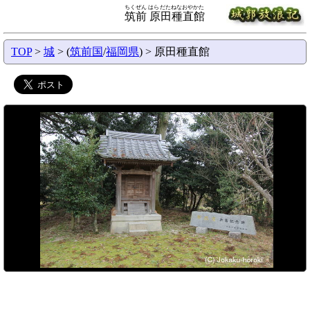
ちくぜん はらだたねなおやかた
筑前 原田種直館
TOP
>
城
> (
筑前国
/
福岡県
) > 原田種直館