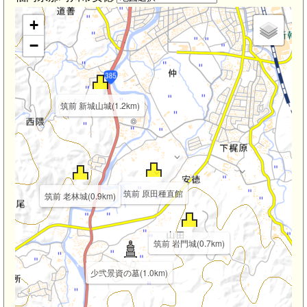
+
−
筑前 新城山城(1.2km)
筑前 原田種直館
筑前 老林城(0.9km)
筑前 岩門城(0.7km)
少弐景資の墓(1.0km)