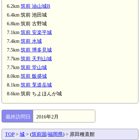
6.2km
筑前 油山城B
6.4km 筑前 池田城
6.8km 筑前 古野城
7.1km
筑前 安楽平城
7.4km
筑前 水城
筑前 一ノ岳城(6.1km)
筑前 亀ノ尾城(6.0km)
7.5km
筑前 博多見城
7.7km
筑前 天判山城
7.7km
筑前 堂山城
8.0km
筑前 飯盛城
8.1km
筑前 莵道岳城
8.6km 筑前 ちよほんが城
最終訪問日
2016年2月
TOP
>
城
> (
筑前国
/
福岡県
) > 原田種直館