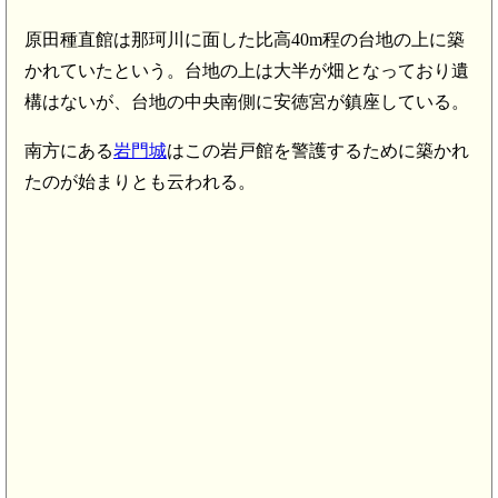
原田種直館は那珂川に面した比高40m程の台地の上に築
かれていたという。台地の上は大半が畑となっており遺
構はないが、台地の中央南側に安徳宮が鎮座している。
南方にある
岩門城
はこの岩戸館を警護するために築かれ
たのが始まりとも云われる。
筑前 古野城(6.8km)