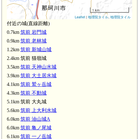
1 km
Leaflet
|
地理院タイル
,
地理院タイル
付近の城(直線距離)
0.7km
筑前 岩門城
筑前 猫嶺城(2.4km)
0.9km
筑前 老林城
1.2km
筑前 新城山城
2.4km 筑前 猫嶺城
3.5km
筑前 天神山水城
3.9km
筑前 大土居水城
4.1km
筑前 鷲ヶ岳城
4.3km
筑前 不動城
5.1km 筑前 大丸城
5.6km
筑前 上大利水城
6.0km
筑前 油山城A
6.0km
筑前 亀ノ尾城
6.1km
筑前 一ノ岳城