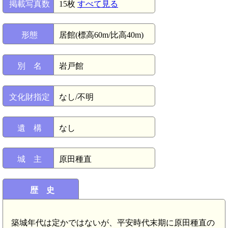
掲載写真数
15枚
すべて見る
形態
居館(標高60m/比高40m)
別 名
岩戸館
文化財指定
なし/不明
遺 構
なし
城 主
原田種直
歴 史
築城年代は定かではないが、平安時代末期に原田種直の