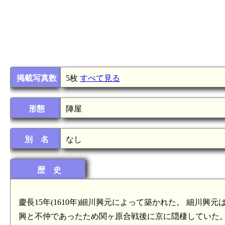
掲載写真数
5枚
すべて見る
形態
陣屋
別 名
なし
歴 史
慶長15年(1610年)細川興元によって築かれた。 細川興
興と不仲であったため関ヶ原合戦後に京に隠棲していた。慶