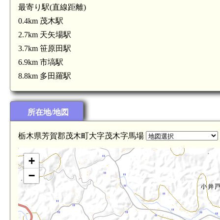
最寄り駅(直線距離)
0.4km 茂木駅
2.7km 天矢場駅
3.7km 笹原田駅
6.9km 市塙駅
8.8km 多田羅駅
下野 九石城(4.2km)
所在地/地図
栃木県芳賀郡茂木町大字茂木字馬場
+
−