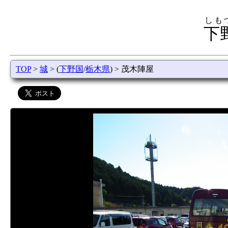
しも
下
TOP
>
城
> (
下野国
/
栃木県
) > 茂木陣屋