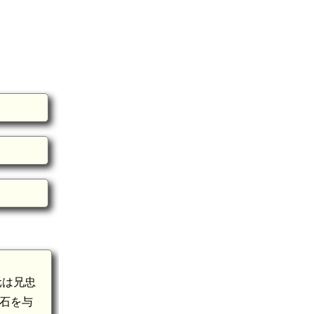
元は兄忠
万石を与