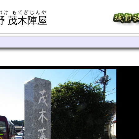
つけ もてぎじんや
野 茂木陣屋