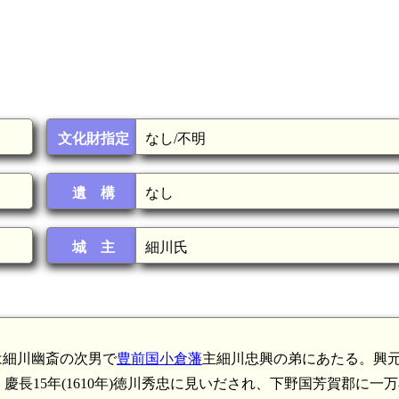
文化財指定
なし/不明
遺 構
なし
城 主
細川氏
元は細川幽斎の次男で
豊前国小倉藩
主細川忠興の弟にあたる。興
長15年(1610年)徳川秀忠に見いだされ、下野国芳賀郡に一