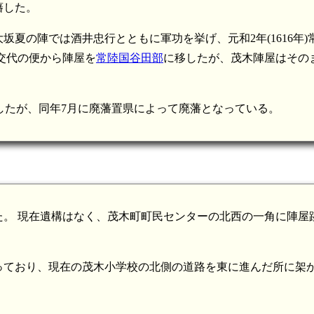
藩した。
夏の陣では酒井忠行とともに軍功を挙げ、元和2年(1616年)
交代の便から陣屋を
常陸国谷田部
に移したが、茂木陣屋はその
に移したが、同年7月に廃藩置県によって廃藩となっている。
。 現在遺構はなく、茂木町町民センターの北西の一角に陣屋
っており、現在の茂木小学校の北側の道路を東に進んだ所に架