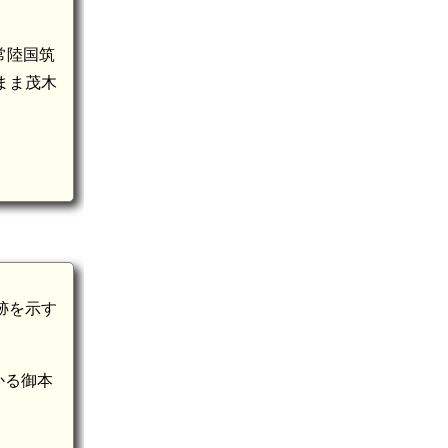
常陸国筑
まま茂木
跡を示す
かる御本