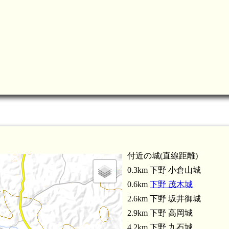
付近の城(直線距離)
0.3km 下野 小倉山城
0.6km
下野 茂木城
2.6km 下野 坂井御城
2.9km 下野 高岡城
4.2km 下野 九石城